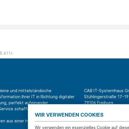
B A11+
leine und mittelständische
CAB IT-Systemhaus 
ormation Ihrer IT in Richtung digitaler
Stühlingerstraße 17-19
ung, perfekt aufeinander
79106 Freiburg
rvice schaffen wir Effizienz am
WIR VERWENDEN COOKIES
Tel. Shop für Privatk
en aus einer Hand.
Tel. Systemhaus für 
Wir verwenden ein essenzielles Cookie auf dies