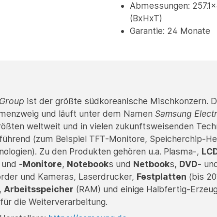
Abmessungen: 257.1
(BxHxT)
Garantie: 24 Monate
Group
ist der größte südkoreanische Mischkonzern. Di
irmenzweig und läuft unter dem Namen
Samsung Electr
größten weltweit und in vielen zukunftsweisenden Techn
 führend (zum Beispiel TFT-Monitore, Speicherchip-Her
ologien). Zu den Produkten gehören u.a. Plasma-,
LC
 und -
Monitore
,
Notebook
s und
Netbook
s,
DVD
- un
order und Kameras, Laserdrucker,
Festplatten
(bis 20
,
Arbeitsspeicher
(RAM) und einige Halbfertig-Erzeug
für die Weiterverarbeitung.