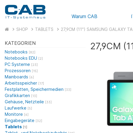
Warum CAB
SHOP
TABLETS
27,9CM (11") SAMSUNG GALAXY TA
KATEGORIEN
27,9CM (
Notebooks
[82]
Notebooks EDU
[2]
PC Systeme
[23]
Prozessoren
[15]
Mainboards
[6]
Arbeitsspeicher
[17]
Festplatten, Speichermedien
[33]
Grafikkarten
[13]
Gehäuse, Netzteile
[33]
Laufwerke
[5]
Monitore
[6]
Eingabegeräte
[32]
Tablets
[1]
Tablet- und Notebookzubehör