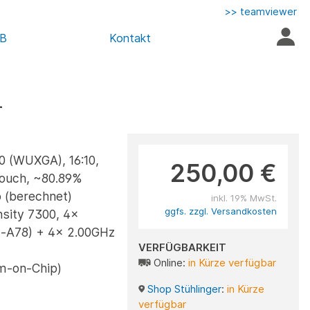
>> teamviewer
AB
Kontakt
+
00 (WUXGA), 16:10,
250,00 €
Touch, ~80.89%
 (berechnet)
inkl. 19% MwSt.
ggfs. zzgl. Versandkosten
sity 7300, 4x
-A78) + 4x 2.00GHz
VERFÜGBARKEIT
Online:
in Kürze verfügbar
m-on-Chip)
Shop Stühlinger
:
in Kürze
verfügbar