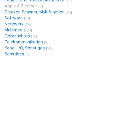
[28]
Apple & Zubehör
[0]
Drucker, Scanner, Multifunktion
[26]
Software
[10]
Netzwerk
[24]
Multimedia
[11]
Gebrauchtes
[16]
Telekommunikation
[2]
Kabel, I/O, Sonstiges
[53]
Sonstiges
[3]