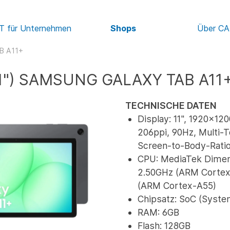
IT für Unternehmen
Shops
Über C
B A11+
11") SAMSUNG GALAXY TAB A11
TECHNISCHE DATEN
Display: 11", 1920x12
206ppi, 90Hz, Multi-
Screen-to-Body-Ratio
CPU: MediaTek Dimen
2.50GHz (ARM Cortex
(ARM Cortex-A55)
Chipsatz: SoC (Syste
RAM: 6GB
Flash: 128GB