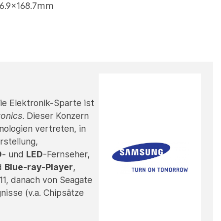
x6.9x168.7mm
e Elektronik-Sparte ist
onics
. Dieser Konzern
ologien vertreten, in
stellung,
D
- und
LED
-Fernseher,
d
Blue-ray
-
Player
,
11, danach von Seagate
nisse (v.a. Chipsätze