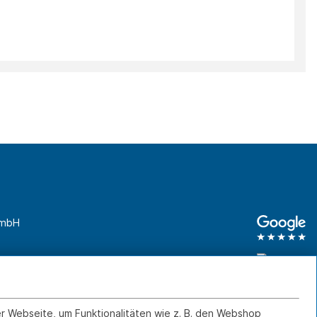
GmbH
unden
0761 45 64 660
Geschäftskunden
0761 45 64 66 46
er Webseite, um Funktionalitäten wie z. B. den Webshop