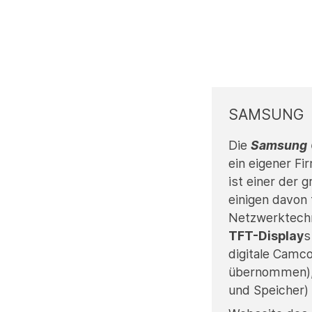
SAMSUNG
Die
Samsung
ein eigener F
ist einer der 
einigen davon
Netzwerktechn
TFT-Display
s
digitale Camc
übernommen)
und Speicher) 