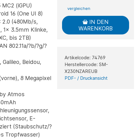
5 MC2 (iGPU)
vergleichen
oid 16 (One UI 8)
 2.0 (480Mb/s,
IN DEN
WARENKORB
, 1x 3.5mm Klinke,
XC, bis 2TB)
AN 802.11a/?b/?g/?
Artikelcode: 74769
Galileo, Beidou,
Herstellercode: SM-
X230NZAREUB
(vorne), 8 Megapixel
PDF- / Druckansicht
lby Atmos
040mAh
hleunigungssensor,
ichtsensor, E-
ziert (Staubschutz/?
es Tropfwasser)