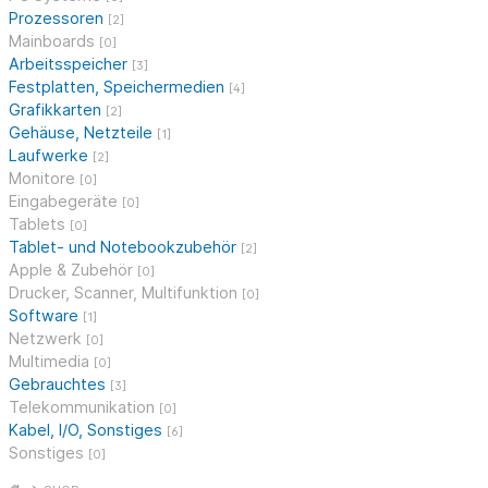
Prozessoren
[2]
Mainboards
[0]
Arbeitsspeicher
[3]
Festplatten, Speichermedien
[4]
Grafikkarten
[2]
Gehäuse, Netzteile
[1]
Laufwerke
[2]
Monitore
[0]
Eingabegeräte
[0]
Tablets
[0]
Tablet- und Notebookzubehör
[2]
Apple & Zubehör
[0]
Drucker, Scanner, Multifunktion
[0]
Software
[1]
Netzwerk
[0]
Multimedia
[0]
Gebrauchtes
[3]
Telekommunikation
[0]
Kabel, I/O, Sonstiges
[6]
Sonstiges
[0]