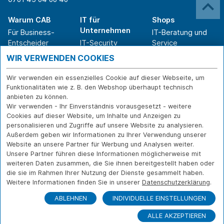
Warum CAB
IT für
Shops
Unternehmen
Für Business-
IT-Beratung und
Entscheider
IT-Security
Service
Für IT-Leiter
IT-Infrastruktur
Reparatur
WIR VERWENDEN COOKIES
Für Privatkunden
IT-Service
Onlineshop
Erfolgsgeschichte
Softwarelösungen
Versand- und
Wir verwenden ein essenzielles Cookie auf dieser Webseite, um
n
WLAN-Lösungen
Zahlarten
Funktionalitäten wie z. B. den Webshop überhaupt technisch
Branchen
Rücksendung und
anbieten zu können.
Widerruf
Wir verwenden - Ihr Einverständnis vorausgesetzt - weitere
Cookies auf dieser Website, um Inhalte und Anzeigen zu
Über CAB
Kontakt
IMPRESSUM
personalisieren und Zugriffe auf unsere Website zu analysieren.
Außerdem geben wir Informationen zu Ihrer Verwendung unserer
Karriere
DATENSCHUTZ
Website an unsere Partner für Werbung und Analysen weiter.
Sponsoring
FERNWARTUNG
Unsere Partner führen diese Informationen möglicherweise mit
Partner
weiteren Daten zusammen, die Sie ihnen bereitgestellt haben oder
News
die sie im Rahmen Ihrer Nutzung der Dienste gesammelt haben.
Weitere Informationen finden Sie in unserer
Datenschutzerklärung
.
ABLEHNEN
INDIVIDUELLE EINSTELLUNGEN
ALLE AKZEPTIEREN
© Copyright CAB IT-SYSTEMHAUS GmbH