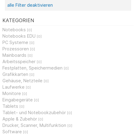
alle Filter deaktivieren
KATEGORIEN
Notebooks
[0]
Notebooks EDU
[0]
PC Systeme
[0]
Prozessoren
[0]
Mainboards
[0]
Arbeitsspeicher
[0]
Festplatten, Speichermedien
[0]
Grafikkarten
[0]
Gehäuse, Netzteile
[0]
Laufwerke
[0]
Monitore
[0]
Eingabegeräte
[0]
Tablets
[0]
Tablet- und Notebookzubehör
[0]
Apple & Zubehör
[0]
Drucker, Scanner, Multifunktion
[0]
Software
[0]