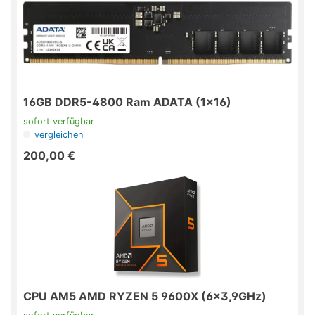
GData Software
Hewlett Packard
Icy-Box
Inline
Intel
Intenso
Inter-Tech
16GB DDR5-4800 Ram ADATA (1x16)
Intos
Jabra
sofort verfügbar
Kingston
vergleichen
LANCOM
200,00 €
LC-Power
Lenovo
LG Electronics
LogiLink
Logitech
Manli Technology
Group Ltd
Medion AG
Microsoft Ireland
CPU AM5 AMD RYZEN 5 9600X (6x3,9GHz)
Operations Ltd
MSI