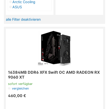
Arctic Cooling
ASUS
AVM
BeQuiet
alle Filter deaktivieren
Brother
CAB IT-Systemhaus
Canon
Cherry
Coolermaster
Corsair
Crucial
DELL
Delock
Dicota
16384MB DDR6 XFX Swift OC AMD RADEON RX
Digitus
9060 XT
Diverse
Eaton Electric GmbH
sofort verfügbar
Endorfy
vergleichen
Fractal
460,00 €
Fujitsu
G.Skill