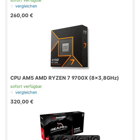
sofort verfügbar
noctua
vergleichen
PEDEA GmbH
260,00 €
QNAP
RaidSonic
Samsung
SanDisk
Sapphire
Scythe
Seagate
Sharkoon
Sparkle
Supermicro
CPU AM5 AMD RYZEN 7 9700X (8x3,8GHz)
Symantec
sofort verfügbar
Targus
vergleichen
TP-Link
320,00 €
TRANSCEND
Verbatim
Western Digital
WORTMANN AG /
Terra
Yealink