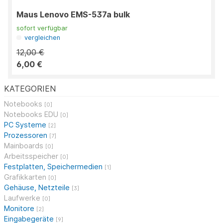
Maus Lenovo EMS-537a bulk
sofort verfügbar
vergleichen
12,00 €
6,00 €
KATEGORIEN
Notebooks
[0]
Notebooks EDU
[0]
PC Systeme
[2]
Prozessoren
[7]
Mainboards
[0]
Arbeitsspeicher
[0]
Festplatten, Speichermedien
[1]
Grafikkarten
[0]
Gehäuse, Netzteile
[3]
Laufwerke
[0]
Monitore
[2]
Eingabegeräte
[9]