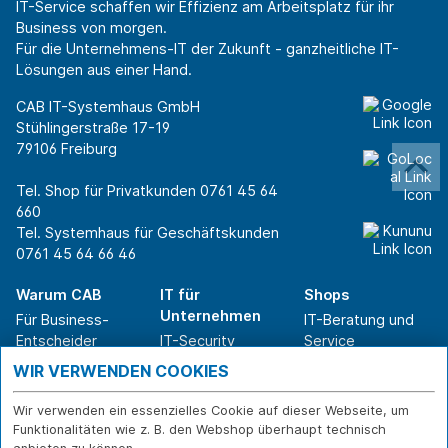
IT-Service schaffen wir Effizienz am Arbeitsplatz für ihr
Business von morgen.
Für die Unternehmens-IT der Zukunft - ganzheitliche IT-
Lösungen aus einer Hand.
CAB IT-Systemhaus GmbH
Stühlingerstraße 17-19
79106 Freiburg
Tel. Shop für Privatkunden
0761 45 64
660
Tel. Systemhaus für Geschäftskunden
0761 45 64 66 46
Warum CAB
IT für
Shops
Unternehmen
Für Business-
IT-Beratung und
Entscheider
IT-Security
Service
Für IT-Leiter
IT-Infrastruktur
Reparatur
WIR VERWENDEN COOKIES
Für Privatkunden
IT-Service
Onlineshop
Erfolgsgeschichte
Softwarelösungen
Versand- und
Wir verwenden ein essenzielles Cookie auf dieser Webseite, um
n
WLAN-Lösungen
Zahlarten
Funktionalitäten wie z. B. den Webshop überhaupt technisch
Branchen
Rücksendung und