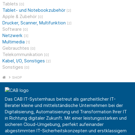
Tablets
[0]
Tablet- und Notebookzubehör
[2]
Apple & Zubehör
[0]
Drucker, Scanner, Multifunktion
[2]
Software
[0]
Netzwerk
[3]
Multimedia
[1]
Gebrauchtes
[0]
Telekommunikation
[0]
Kabel, I/O, Sonstiges
[2]
Sonstiges
[0]
SHOP
Das CAB IT-Systemhaus betreut als ganzheitlicher IT-
Berater kleine und mittelständische Unternehmen bei der
Digitalisierung, Automatisierung und Transformation Ihrer IT
in Richtung digitaler Zukunft. Mit einer leistungsstarken und
sicheren Cloud-Umgebung, perfekt aufeinander
abgestimmten IT-Sicherheitskonzepten und erstklassigem