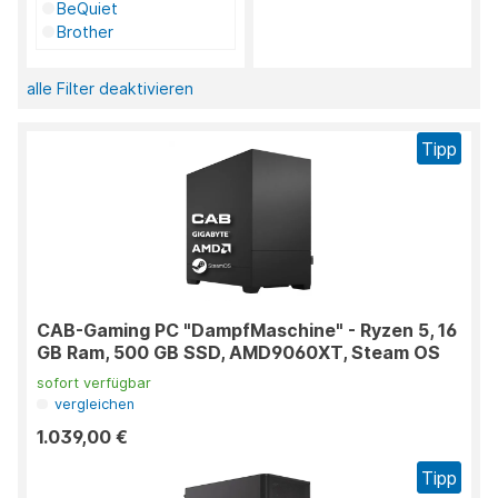
BeQuiet
Brother
CAB IT-Systemhaus
Canon
alle Filter deaktivieren
Cherry
Coolermaster
Tipp
Delock
Endorfy
Fractal
Intos
Lenovo
Logitech
Scythe
TP-Link
CAB-Gaming PC "DampfMaschine" - Ryzen 5, 16
Western Digital
GB Ram, 500 GB SSD, AMD9060XT, Steam OS
WORTMANN AG /
Terra
sofort verfügbar
vergleichen
1.039,00 €
Tipp