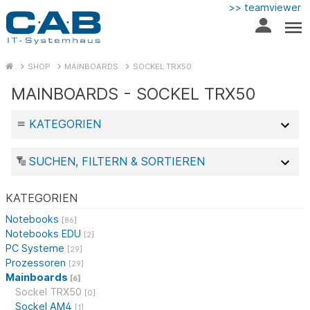
>> teamviewer
SHOP
MAINBOARDS
SOCKEL TRX50
MAINBOARDS - SOCKEL TRX50
KATEGORIEN
SUCHEN, FILTERN & SORTIEREN
KATEGORIEN
Notebooks
[86]
Notebooks EDU
[2]
PC Systeme
[29]
Prozessoren
[29]
Mainboards
[6]
Sockel TRX50
[0]
Sockel AM4
[1]