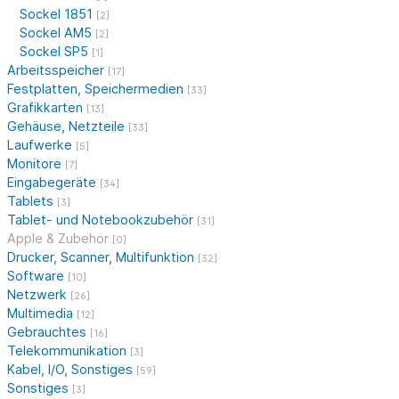
Sockel 1851
[2]
Sockel AM5
[2]
Sockel SP5
[1]
Arbeitsspeicher
[17]
Festplatten, Speichermedien
[33]
Grafikkarten
[13]
Gehäuse, Netzteile
[33]
Laufwerke
[5]
Monitore
[7]
Eingabegeräte
[34]
Tablets
[3]
Tablet- und Notebookzubehör
[31]
Apple & Zubehör
[0]
Drucker, Scanner, Multifunktion
[32]
Software
[10]
Netzwerk
[26]
Multimedia
[12]
Gebrauchtes
[16]
Telekommunikation
[3]
Kabel, I/O, Sonstiges
[59]
Sonstiges
[3]