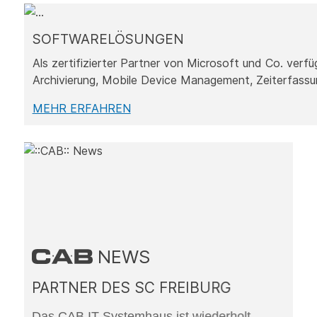
SOFTWARELÖSUNGEN
Als zertifizierter Partner von Microsoft und Co. verf
Archivierung, Mobile Device Management, Zeiterfas
MEHR ERFAHREN
NEWS
h
PARTNER DES SC FREIBURG
07
P
Das CAB IT-Systemhaus ist wiederholt