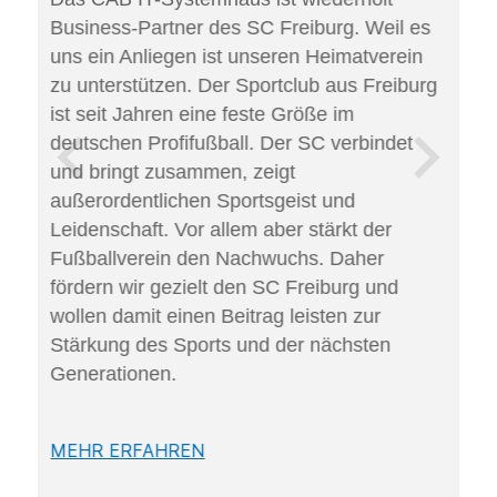
Mi
r
Business-Partner des SC Freiburg. Weil es
Ze
der
uns ein Anliegen ist unseren Heimatverein
Sc
zu unterstützen. Der Sportclub aus Freiburg
au
ist seit Jahren eine feste Größe im
28
deutschen Profifußball. Der SC verbindet
GE
und bringt zusammen, zeigt
Be
er
außerordentlichen Sportsgeist und
be
Leidenschaft. Vor allem aber stärkt der
ge
Fußballverein den Nachwuchs. Daher
ei
fördern wir gezielt den SC Freiburg und
23
wollen damit einen Beitrag leisten zur
Be
Stärkung des Sports und der nächsten
Co
Generationen.
Co
ei
AL
MEHR ERFAHREN
26