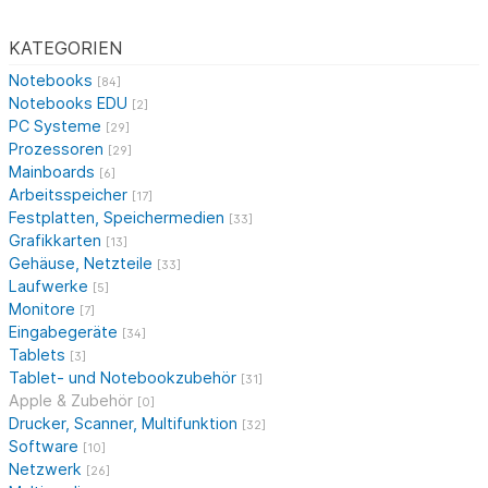
KATEGORIEN
Notebooks
[84]
Notebooks EDU
[2]
PC Systeme
[29]
Prozessoren
[29]
Mainboards
[6]
Arbeitsspeicher
[17]
Festplatten, Speichermedien
[33]
Grafikkarten
[13]
Gehäuse, Netzteile
[33]
Laufwerke
[5]
Monitore
[7]
Eingabegeräte
[34]
Tablets
[3]
Tablet- und Notebookzubehör
[31]
Apple & Zubehör
[0]
Drucker, Scanner, Multifunktion
[32]
Software
[10]
Netzwerk
[26]