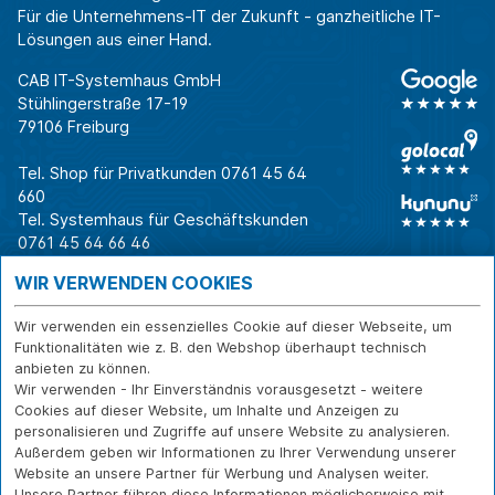
Für die Unternehmens-IT der Zukunft - ganzheitliche IT-
Lösungen aus einer Hand.
CAB IT-Systemhaus GmbH
Stühlingerstraße 17-19
79106 Freiburg
Tel. Shop für Privatkunden
0761 45 64
660
Tel. Systemhaus für Geschäftskunden
0761 45 64 66 46
Warum CAB
IT für
Shops
WIR VERWENDEN COOKIES
Unternehmen
Für Business-
IT-Beratung und
Entscheider
IT-Security
Service
Wir verwenden ein essenzielles Cookie auf dieser Webseite, um
Funktionalitäten wie z. B. den Webshop überhaupt technisch
Für IT-Leiter
IT-Infrastruktur
Reparatur
anbieten zu können.
Für Privatkunden
IT-Service
Onlineshop
Wir verwenden - Ihr Einverständnis vorausgesetzt - weitere
Erfolgsgeschichte
Softwarelösungen
Versand- und
Cookies auf dieser Website, um Inhalte und Anzeigen zu
n
WLAN-Lösungen
Zahlarten
personalisieren und Zugriffe auf unsere Website zu analysieren.
Branchen
Rücksendung und
Außerdem geben wir Informationen zu Ihrer Verwendung unserer
Widerruf
Website an unsere Partner für Werbung und Analysen weiter.
Unsere Partner führen diese Informationen möglicherweise mit