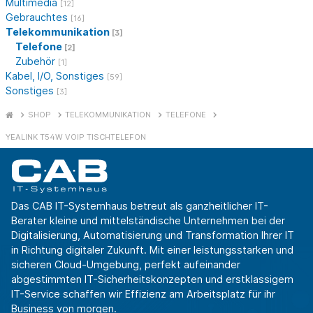
Multimedia
[12]
Gebrauchtes
[16]
Telekommunikation
[3]
Telefone
[2]
Zubehör
[1]
Kabel, I/O, Sonstiges
[59]
Sonstiges
[3]
SHOP
TELEKOMMUNIKATION
TELEFONE
YEALINK T54W VOIP TISCHTELEFON
Das CAB IT-Systemhaus betreut als ganzheitlicher IT-
Berater kleine und mittelständische Unternehmen bei der
Digitalisierung, Automatisierung und Transformation Ihrer IT
in Richtung digitaler Zukunft. Mit einer leistungsstarken und
sicheren Cloud-Umgebung, perfekt aufeinander
abgestimmten IT-Sicherheitskonzepten und erstklassigem
IT-Service schaffen wir Effizienz am Arbeitsplatz für ihr
Business von morgen.