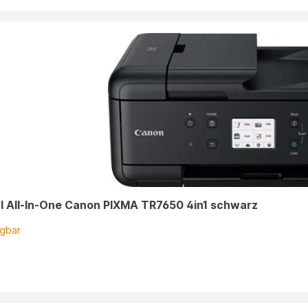
l All-In-One Canon PIXMA TR7650 4in1 schwarz
ügbar
n