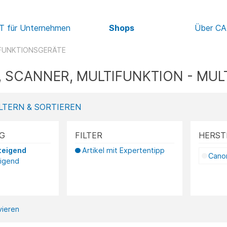
IT für Unternehmen
Shops
Über C
FUNKTIONSGERÄTE
 SCANNER, MULTIFUNKTION - MU
LTERN & SORTIEREN
G
FILTER
HERST
teigend
Artikel mit Expertentipp
Cano
eigend
ivieren