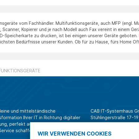
nsgeräte vom Fachhändler. Multifunktionsgeräte, auch MFP (engl. Mul
, Scanner, Kopierer und je nach Modell auch Fax vereint in einem Ger
D-Speicherkarte zu drucken, ist bei einigen unserer Geräte geboten.
lichsten Bedürfnisse unserer Kunden. Ob für zu Hause, fürs Home Off
FUNKTIONSGERÄTE
leine und mittelständische
CAB IT-Systemhaus 
ormation Ihrer IT in Richtung digitaler
Stühlingerstraße 17-19
ung, perfekt aufeinander
79106 Freiburg
rvice schaffen wir Effizienz am
WIR VERWENDEN COOKIES
Tel. Shop für Privatk