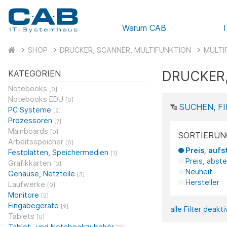
Warum CAB
SHOP
DRUCKER, SCANNER, MULTIFUNKTION
MULTI
DRUCKER,
KATEGORIEN
Notebooks
[0]
Notebooks EDU
[0]
SUCHEN, FI
PC Systeme
[2]
Prozessoren
[7]
Mainboards
[0]
SORTIERUN
Arbeitsspeicher
[0]
Preis, aufs
Festplatten, Speichermedien
[1]
Preis, abst
Grafikkarten
[0]
Neuheit
Gehäuse, Netzteile
[3]
Hersteller
Laufwerke
[0]
Monitore
[2]
Eingabegeräte
[9]
alle Filter deakt
Tablets
[0]
Tablet- und Notebookzubehör