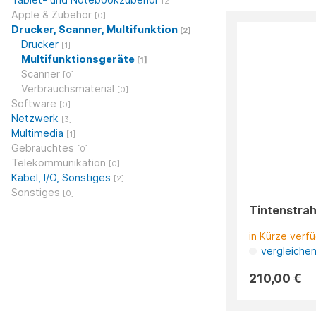
[2]
Apple & Zubehör
[0]
Drucker, Scanner, Multifunktion
[2]
Drucker
[1]
Multifunktionsgeräte
[1]
Scanner
[0]
Verbrauchsmaterial
[0]
Software
[0]
Netzwerk
[3]
Multimedia
[1]
Gebrauchtes
[0]
Telekommunikation
[0]
Kabel, I/O, Sonstiges
[2]
Sonstiges
[0]
Tintenstrah
in Kürze verf
vergleiche
210,00 €