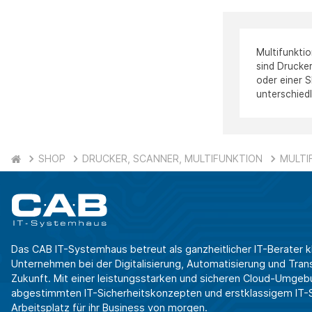
Multifunktio
sind Drucker
oder einer S
unterschied
SHOP
DRUCKER, SCANNER, MULTIFUNKTION
MULTI
Das CAB IT-Systemhaus betreut als ganzheitlicher IT-Berater k
Unternehmen bei der Digitalisierung, Automatisierung und Transf
Zukunft. Mit einer leistungsstarken und sicheren Cloud-Umgeb
abgestimmten IT-Sicherheitskonzepten und erstklassigem IT-Se
Arbeitsplatz für ihr Business von morgen.