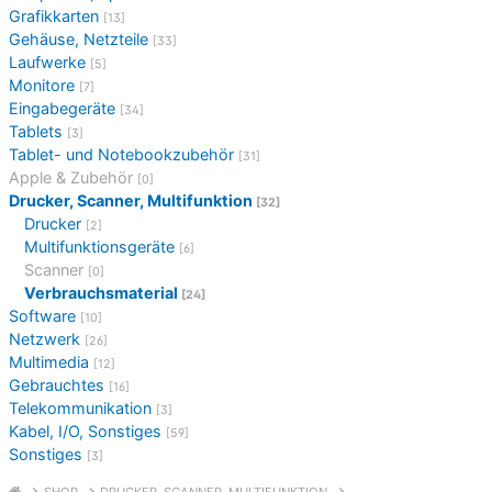
Grafikkarten
[13]
Gehäuse, Netzteile
[33]
Laufwerke
[5]
Monitore
[7]
Eingabegeräte
[34]
Tablets
[3]
Tablet- und Notebookzubehör
[31]
Apple & Zubehör
[0]
Drucker, Scanner, Multifunktion
[32]
Drucker
[2]
Multifunktionsgeräte
[6]
Scanner
[0]
Verbrauchsmaterial
[24]
Software
[10]
Netzwerk
[26]
Multimedia
[12]
Gebrauchtes
[16]
Telekommunikation
[3]
Kabel, I/O, Sonstiges
[59]
Sonstiges
[3]
SHOP
DRUCKER, SCANNER, MULTIFUNKTION