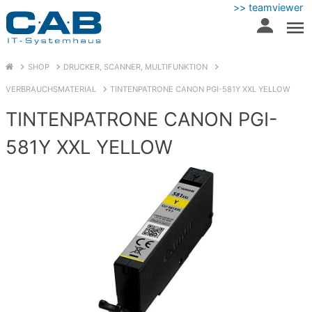
>> teamviewer
SHOP
DRUCKER, SCANNER, MULTIFUNKTION
VERBRAUCHSMATERIAL
TINTENPATRONE CANON PGI-581Y XXL YELLOW
TINTENPATRONE CANON PGI-
581Y XXL YELLOW