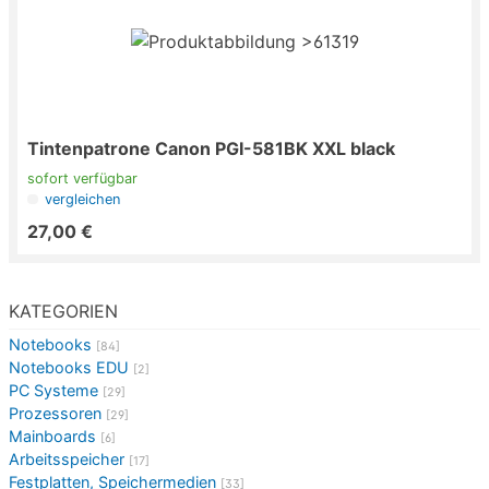
Tintenpatrone Canon PGI-581BK XXL black
sofort verfügbar
vergleichen
27,00 €
KATEGORIEN
Notebooks
[84]
Notebooks EDU
[2]
PC Systeme
[29]
Prozessoren
[29]
Mainboards
[6]
Arbeitsspeicher
[17]
Festplatten, Speichermedien
[33]