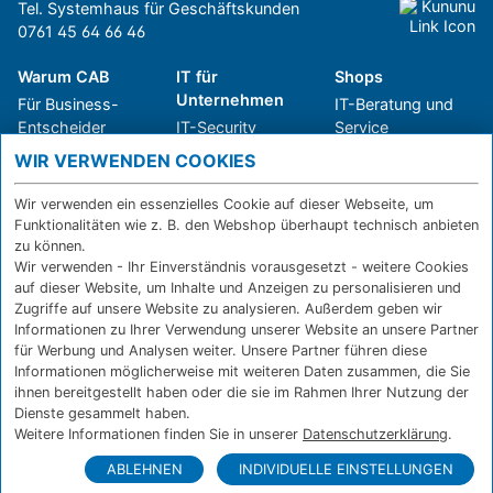
Tel. Systemhaus für Geschäftskunden
0761 45 64 66 46
Warum CAB
IT für
Shops
Unternehmen
Für Business-
IT-Beratung und
Entscheider
IT-Security
Service
Für IT-Leiter
IT-Infrastruktur
Reparatur
WIR VERWENDEN COOKIES
Für Privatkunden
IT-Service
Onlineshop
Erfolgsgeschichte
Softwarelösungen
Versand- und
Wir verwenden ein essenzielles Cookie auf dieser Webseite, um
n
WLAN-Lösungen
Zahlarten
Funktionalitäten wie z. B. den Webshop überhaupt technisch anbieten
Branchen
Rücksendung und
zu können.
Widerruf
Wir verwenden - Ihr Einverständnis vorausgesetzt - weitere Cookies
auf dieser Website, um Inhalte und Anzeigen zu personalisieren und
Über CAB
Kontakt
IMPRESSUM
Zugriffe auf unsere Website zu analysieren. Außerdem geben wir
Informationen zu Ihrer Verwendung unserer Website an unsere Partner
Karriere
DATENSCHUTZ
für Werbung und Analysen weiter. Unsere Partner führen diese
Sponsoring
FERNWARTUNG
Informationen möglicherweise mit weiteren Daten zusammen, die Sie
Partner
ihnen bereitgestellt haben oder die sie im Rahmen Ihrer Nutzung der
News
Dienste gesammelt haben.
Weitere Informationen finden Sie in unserer
Datenschutzerklärung
.
ABLEHNEN
INDIVIDUELLE EINSTELLUNGEN