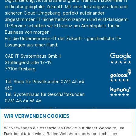
Digitalisierung, Automatisierung und Transformation Ihrer IT
in Richtung digitaler Zukunft. Mit einer leistungsstarken und
sicheren Cloud-Umgebung, perfekt aufeinander
abgestimmten IT-Sicherheitskonzepten und erstklassigem
IT-Service schaffen wir Effizienz am Arbeitsplatz für ihr
Business von morgen.
Für die Unternehmens-IT der Zukunft - ganzheitliche IT-
Lösungen aus einer Hand.
CAB IT-Systemhaus GmbH
Stühlingerstraße 17-19
79106 Freiburg
Tel. Shop für Privatkunden
0761 45 64
660
Tel. Systemhaus für Geschäftskunden
0761 45 64 66 46
Warum CAB
IT für
Shops
WIR VERWENDEN COOKIES
Unternehmen
Für Business-
IT-Beratung und
Entscheider
IT-Security
Service
Wir verwenden ein essenzielles Cookie auf dieser Webseite, um
Für IT-Leiter
IT-Infrastruktur
Reparatur
Funktionalitäten wie z. B. den Webshop überhaupt technisch