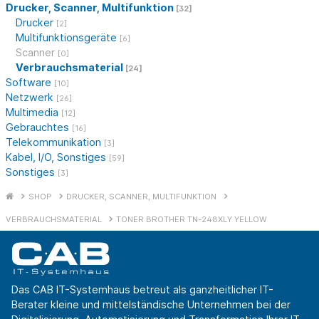
Drucker, Scanner, Multifunktion
[32]
Drucker
[2]
Multifunktionsgeräte
[6]
Scanner
[0]
Verbrauchsmaterial
[24]
Software
[10]
Netzwerk
[26]
Multimedia
[12]
Gebrauchtes
[16]
Telekommunikation
[3]
Kabel, I/O, Sonstiges
[59]
Sonstiges
[3]
SHOP
DRUCKER, SCANNER, MULTIFUNKTION
VERBRAUCHSMATERIAL
TONER BROTHER TN-248XLY YELLOW
Das CAB IT-Systemhaus betreut als ganzheitlicher IT-
Berater kleine und mittelständische Unternehmen bei der