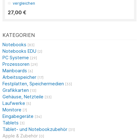
vergleichen
27,00 €
KATEGORIEN
Notebooks
[83]
Notebooks EDU
[2]
PC Systeme
[29]
Prozessoren
[29]
Mainboards
[6]
Arbeitsspeicher
[17]
Festplatten, Speichermedien
[33]
Grafikkarten
[13]
Gehäuse, Netzteile
[33]
Laufwerke
[5]
Monitore
[7]
Eingabegeräte
[34]
Tablets
[3]
Tablet- und Notebookzubehör
[31]
Apple & Zubehör
[0]