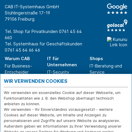
CAB IT-Systemhaus GmbH
Stühlingerstraße 17-19
79106 Freiburg
Tel. Shop für Privatkunden
0761 45 64
660
Tel. Systemhaus für Geschäftskunden
0761 45 64 66 46
Warum CAB
IT für
Shops
Unternehmen
Für Business-
IT-Beratung und
Entscheider
IT-Security
Service
Für IT-Leiter
IT-Infrastruktur
Reparatur
WIR VERWENDEN COOKIES
Für Privatkunden
IT-Service
Onlineshop
Erfolgsgeschichte
Softwarelösungen
Versand- und
Wir verwenden ein essenzielles Cookie auf dieser Webseite, um
n
WLAN-Lösungen
Zahlarten
Funktionalitäten wie z. B. den Webshop überhaupt technisch
Branchen
Rücksendung und
anbieten zu können.
Widerruf
Wir verwenden - Ihr Einverständnis vorausgesetzt - weitere
Cookies auf dieser Website, um Inhalte und Anzeigen zu
Über CAB
Kontakt
IMPRESSUM
personalisieren und Zugriffe auf unsere Website zu analysieren.
Außerdem geben wir Informationen zu Ihrer Verwendung unserer
Karriere
DATENSCHUTZ
Website an unsere Partner für Werbung und Analysen weiter.