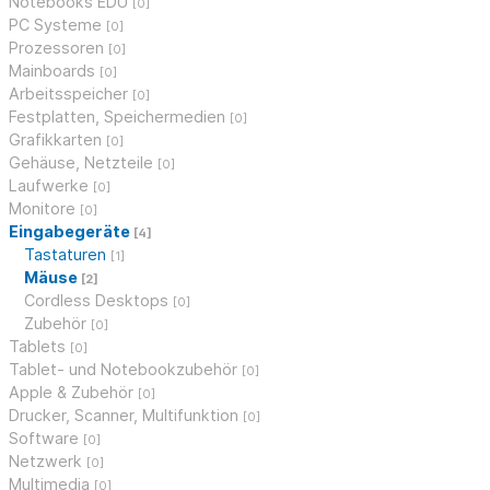
Notebooks EDU
[0]
PC Systeme
[0]
Prozessoren
[0]
Mainboards
[0]
Arbeitsspeicher
[0]
Festplatten, Speichermedien
[0]
Grafikkarten
[0]
Gehäuse, Netzteile
[0]
Laufwerke
[0]
Monitore
[0]
Eingabegeräte
[4]
Tastaturen
[1]
Mäuse
[2]
Cordless Desktops
[0]
Zubehör
[0]
Tablets
[0]
Tablet- und Notebookzubehör
[0]
Apple & Zubehör
[0]
Drucker, Scanner, Multifunktion
[0]
Software
[0]
Netzwerk
[0]
Multimedia
[0]