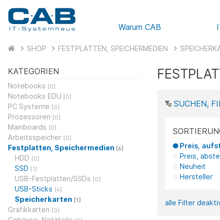
Warum CAB
SHOP
FESTPLATTEN, SPEICHERMEDIEN
SPEICHERK
FESTPLAT
KATEGORIEN
Notebooks
[0]
Notebooks EDU
[0]
SUCHEN, FI
PC Systeme
[0]
Prozessoren
[0]
Mainboards
[0]
SORTIERUN
Arbeitsspeicher
[0]
Preis, aufs
Festplatten, Speichermedien
[6]
Preis, abst
HDD
[0]
Neuheit
SSD
[1]
Hersteller
USB-Festplatten/SSDs
[0]
USB-Sticks
[4]
Speicherkarten
[1]
alle Filter deakt
Grafikkarten
[0]
Gehäuse, Netzteile