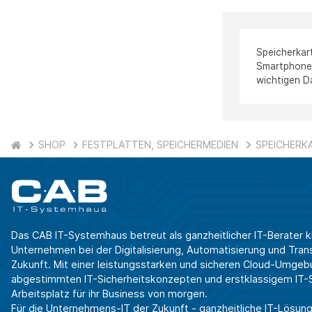
Speicherkar
Smartphone,
wichtigen D
SHOP
FESTPLATTEN, SPEICHERMEDIEN
SPEICHERK
Das CAB IT-Systemhaus betreut als ganzheitlicher IT-Berater k
Unternehmen bei der Digitalisierung, Automatisierung und Transf
Zukunft. Mit einer leistungsstarken und sicheren Cloud-Umgeb
abgestimmten IT-Sicherheitskonzepten und erstklassigem IT-Se
Arbeitsplatz für ihr Business von morgen.
Für die Unternehmens-IT der Zukunft - ganzheitliche IT-Lösung