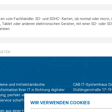
ten vom Fachhändler. SD- und SDHC- Karten, ob normal oder micro, m
 Tablet oder anderen elektronischen Geräten, mit einer SD- oder SD
ateien.
ARTEN
leine und mittelständische
CAB IT-Systemhaus 
ormation Ihrer IT in Richtung digitaler
Stühlingerstraße 17-19
ung, perfekt aufeinander
79106 Freiburg
rvice schaffen wir Effizienz am
WIR VERWENDEN COOKIES
Tel. Shop für Privatk
en aus einer Hand.
Tel. Systemhaus für 