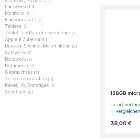
[0]
Laufwerke
[0]
Monitore
[0]
Eingabegeräte
[0]
Tablets
[0]
Tablet- und Notebookzubehör
[0]
Apple & Zubehör
[0]
Drucker, Scanner, Multifunktion
[0]
Software
[0]
Netzwerk
[0]
Multimedia
[0]
Gebrauchtes
[0]
Telekommunikation
[0]
Kabel, I/O, Sonstiges
[0]
Sonstiges
128GB micr
[0]
sofort verfüg
vergleiche
38,00 €