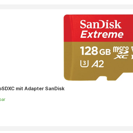
oSDXC mit Adapter SanDisk
bar
n