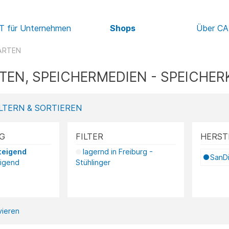
IT für Unternehmen
Shops
Über C
ARTEN
TEN, SPEICHERMEDIEN - SPEICHE
LTERN & SORTIEREN
G
FILTER
HERST
teigend
lagernd in Freiburg -
SanD
eigend
Stühlinger
ivieren