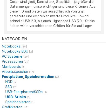
Geschwindigkeit, Konsistenz, Stabilität - je größer die
Datenmengen, umso wichtiger sind diese Kriterien. Aus
diesem Grund bieten wir ausschließlich von uns
getestete und empfehlenswerte Produkte. Sowohl
schnelle USB 2.0, als auch Highspeed USB 3.0 - Sticks
haben wir in verschiedenen Größen für Sie auf Lager.
KATEGORIEN
Notebooks
[86]
Notebooks EDU
[2]
PC Systeme
[29]
Prozessoren
[29]
Mainboards
[6]
Arbeitsspeicher
[17]
Festplatten, Speichermedien
[33]
HDD
[4]
SSD
[11]
USB-Festplatten/SSDs
[12]
USB-Sticks
[5]
Speicherkarten
[1]
Grafikkarten
[13]