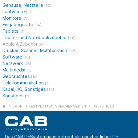
Gehäuse, Netzteile
[33]
Laufwerke
[5]
Monitore
[7]
Eingabegeräte
[34]
Tablets
[3]
Tablet- und Notebookzubehör
[31]
Apple & Zubehör
[0]
Drucker, Scanner, Multifunktion
[32]
Software
[10]
Netzwerk
[26]
Multimedia
[12]
Gebrauchtes
[16]
Telekommunikation
[3]
Kabel, I/O, Sonstiges
[59]
Sonstiges
[3]
SHOP
FESTPLATTEN, SPEICHERMEDIEN
USB-STICKS
Das CAB IT-Systemhaus betreut als ganzheitlicher IT-