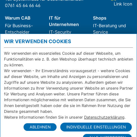
0761 45 64 66 46
Warum CAB
IT für
Shops
Unternehmen
Für Business-
IT-Beratung und
Entscheider
IT-Security
Service
Für IT-Leiter
IT-Infrastruktur
Reparatur
WIR VERWENDEN COOKIES
Für Privatkunden
IT-Service
Onlineshop
Erfolgsgeschichte
Softwarelösungen
Versand- und
Wir verwenden ein essenzielles Cookie auf dieser Webseite, um
n
WLAN-Lösungen
Zahlarten
Funktionalitäten wie z. B. den Webshop überhaupt technisch anbieten
Branchen
Rücksendung und
zu können.
Widerruf
Wir verwenden - Ihr Einverständnis vorausgesetzt - weitere Cookies
auf dieser Website, um Inhalte und Anzeigen zu personalisieren und
Über CAB
Kontakt
IMPRESSUM
Zugriffe auf unsere Website zu analysieren. Außerdem geben wir
Informationen zu Ihrer Verwendung unserer Website an unsere Partner
Karriere
DATENSCHUTZ
für Werbung und Analysen weiter. Unsere Partner führen diese
Sponsoring
FERNWARTUNG
Informationen möglicherweise mit weiteren Daten zusammen, die Sie
Partner
ihnen bereitgestellt haben oder die sie im Rahmen Ihrer Nutzung der
News
Dienste gesammelt haben.
Weitere Informationen finden Sie in unserer
Datenschutzerklärung
.
ABLEHNEN
INDIVIDUELLE EINSTELLUNGEN