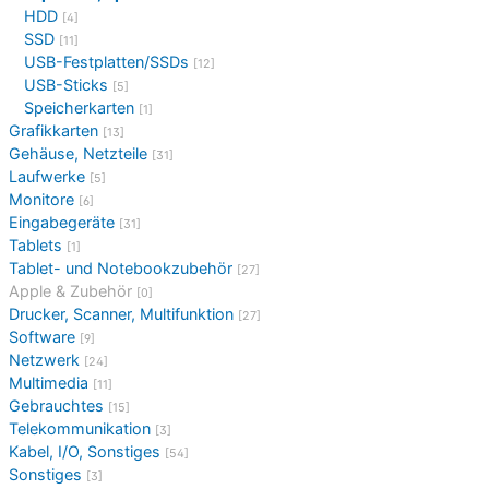
HDD
[4]
SSD
[11]
USB-Festplatten/SSDs
[12]
USB-Sticks
[5]
Speicherkarten
[1]
Grafikkarten
[13]
Gehäuse, Netzteile
[31]
Laufwerke
[5]
Monitore
[6]
Eingabegeräte
[31]
Tablets
[1]
Tablet- und Notebookzubehör
[27]
Apple & Zubehör
[0]
Drucker, Scanner, Multifunktion
[27]
Software
[9]
Netzwerk
[24]
Multimedia
[11]
Gebrauchtes
[15]
Telekommunikation
[3]
Kabel, I/O, Sonstiges
[54]
Sonstiges
[3]