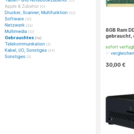
[31]
Apple & Zubehör
[0]
Drucker, Scanner, Multifunktion
[32]
Software
[10]
Netzwerk
[26]
8GB Ram D
Multimedia
[12]
gebraucht, 
Gebrauchtes
[16]
Telekommunikation
[3]
sofort verfüg
Kabel, I/O, Sonstiges
[59]
vergleiche
Sonstiges
[3]
30,00 €