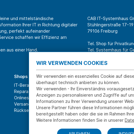
leine und mittelständische
CAB IT-Systemhaus 
ormation Ihrer IT in Richtung digitaler
Stühlingerstraße 17-19
ung, perfekt aufeinander
79106 Freiburg
rvice schaffen wir Effizienz am
Tel. Shop für Privatk
en aus einer Hand.
Tel. Systemhaus für 
WIR VERWENDEN COOKIES
Wir verwenden ein essenzielles Cookie auf dies
Shops
Über CAB
überhaupt technisch anbieten zu können.
IT-Beratung und Service
Karriere
Wir verwenden - Ihr Einverständnis vorausgesetz
Reparatur
Sponsoring
Anzeigen zu personalisieren und Zugriffe auf u
Onlineshop
Partner
Informationen zu Ihrer Verwendung unserer Webs
Versand- und Zahlarten
News
Unsere Partner führen diese Informationen mögl
Rücksendung und Widerruf
bereitgestellt haben oder die sie im Rahmen Ih
Weitere Informationen finden Sie in unserer
Date
ABLEHNEN
INDIVI