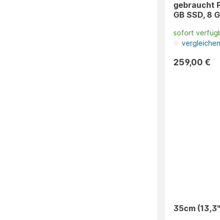
gebraucht PC
GB SSD, 8 G
sofort verfüg
vergleiche
259,00 €
35cm (13,3"