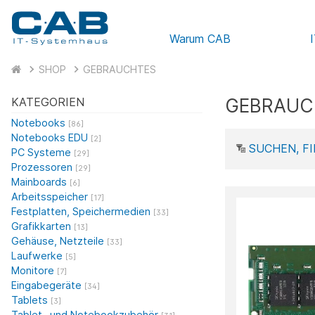
Warum CAB
SHOP
GEBRAUCHTES
GEBRAUC
KATEGORIEN
Notebooks
[86]
Notebooks EDU
[2]
SUCHEN, FI
PC Systeme
[29]
Prozessoren
[29]
Mainboards
[6]
Arbeitsspeicher
[17]
Festplatten, Speichermedien
[33]
Grafikkarten
[13]
Gehäuse, Netzteile
[33]
Laufwerke
[5]
Monitore
[7]
Eingabegeräte
[34]
Tablets
[3]
Tablet- und Notebookzubehör