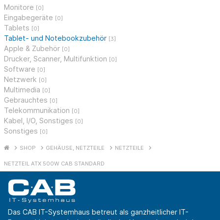
Monitore
[0]
Eingabegeräte
[0]
Tablets
[0]
Tablet- und Notebookzubehör
[3]
Apple & Zubehör
[0]
Drucker, Scanner, Multifunktion
[0]
Software
[0]
Netzwerk
[0]
Multimedia
[0]
Gebrauchtes
[0]
Telekommunikation
[0]
Kabel, I/O, Sonstiges
[0]
Sonstiges
[0]
SHOP
GEHÄUSE, NETZTEILE
NETZTEILE
NETZTEIL ATX 500W CAB STANDARD
Das CAB IT-Systemhaus betreut als ganzheitlicher IT-