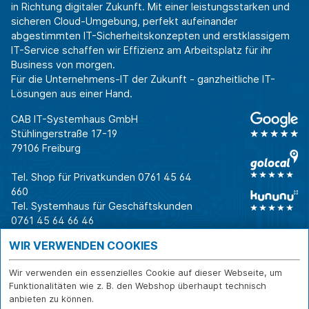
in Richtung digitaler Zukunft. Mit einer leistungsstarken und
sicheren Cloud-Umgebung, perfekt aufeinander
abgestimmten IT-Sicherheitskonzepten und erstklassigem
IT-Service schaffen wir Effizienz am Arbeitsplatz für ihr
Business von morgen.
Für die Unternehmens-IT der Zukunft - ganzheitliche IT-
Lösungen aus einer Hand.
CAB IT-Systemhaus GmbH
Stühlingerstraße 17-19
79106 Freiburg
Tel. Shop für Privatkunden
0761 45 64
660
Tel. Systemhaus für Geschäftskunden
0761 45 64 66 46
Warum CAB
IT für
Shops
WIR VERWENDEN COOKIES
Unternehmen
Für Business-
IT-Beratung und
Entscheider
IT-Security
Service
Wir verwenden ein essenzielles Cookie auf dieser Webseite, um
Funktionalitäten wie z. B. den Webshop überhaupt technisch
Für IT-Leiter
IT-Infrastruktur
Reparatur
anbieten zu können.
Für Privatkunden
IT-Service
Onlineshop