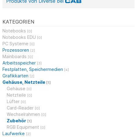
Produkte von Diverse bei
KATEGORIEN
Notebooks
[0]
Notebooks EDU
[0]
PC Systeme
[0]
Prozessoren
[2]
Mainboards
[0]
Arbeitsspeicher
[3]
Festplatten, Speichermedien
[4]
Grafikkarten
[2]
Gehäuse, Netzteile
[1]
Gehäuse
[0]
Netzteile
[0]
Lüfter
[0]
Card-Reader
[0]
Wechselrahmen
[0]
Zubehör
[1]
RGB Equipment
[0]
Laufwerke
[2]