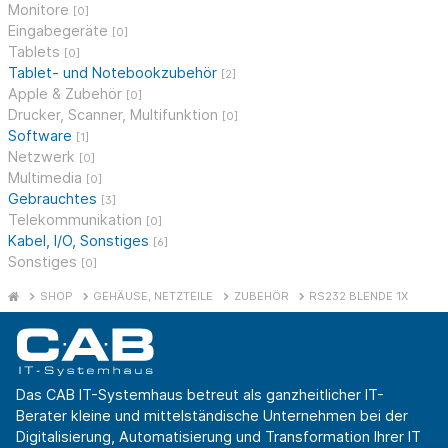
Monitore
[0]
Eingabegeräte
[0]
Tablets
[0]
Tablet- und Notebookzubehör
[2]
Apple & Zubehör
[0]
Drucker, Scanner, Multifunktion
[0]
Software
[1]
Netzwerk
[0]
Multimedia
[0]
Gebrauchtes
[3]
Telekommunikation
[0]
Kabel, I/O, Sonstiges
[6]
Sonstiges
[0]
SHOP
GEHÄUSE, NETZTEILE
ZUBEHÖR
RS232 BLENDE 1X
Das CAB IT-Systemhaus betreut als ganzheitlicher IT-
Berater kleine und mittelständische Unternehmen bei der
Digitalisierung, Automatisierung und Transformation Ihrer IT