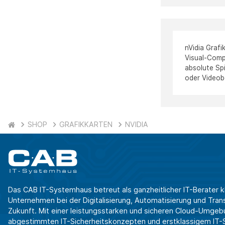
nVidia Grafi
Visual-Compu
absolute Spi
oder Videobe
SHOP
GRAFIKKARTEN
NVIDIA
Das CAB IT-Systemhaus betreut als ganzheitlicher IT-Berater k
Unternehmen bei der Digitalisierung, Automatisierung und Transf
Zukunft. Mit einer leistungsstarken und sicheren Cloud-Umgeb
abgestimmten IT-Sicherheitskonzepten und erstklassigem IT-Se