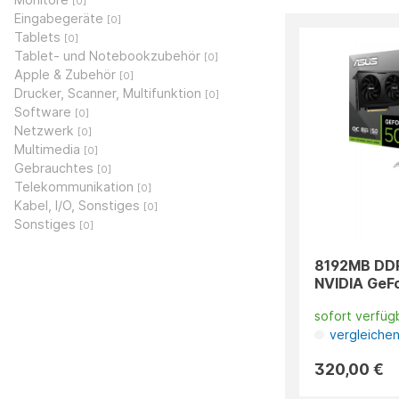
[0]
Eingabegeräte
[0]
Tablets
[0]
Tablet- und Notebookzubehör
[0]
Apple & Zubehör
[0]
Drucker, Scanner, Multifunktion
[0]
Software
[0]
Netzwerk
[0]
Multimedia
[0]
Gebrauchtes
[0]
Telekommunikation
[0]
Kabel, I/O, Sonstiges
[0]
Sonstiges
[0]
8192MB DD
NVIDIA GeF
sofort verfüg
vergleiche
320,00 €