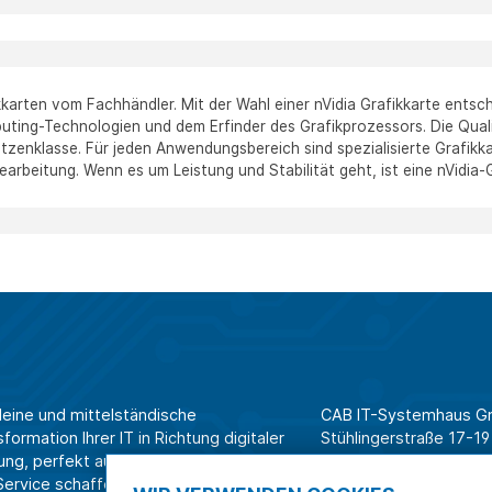
kkarten vom Fachhändler. Mit der Wahl einer nVidia Grafikkarte ents
ting-Technologien und dem Erfinder des Grafikprozessors. Die Qualit
tzenklasse. Für jeden Anwendungsbereich sind spezialisierte Grafikka
arbeitung. Wenn es um Leistung und Stabilität geht, ist eine nVidia-G
leine und mittelständische
CAB IT-Systemhaus 
ormation Ihrer IT in Richtung digitaler
Stühlingerstraße 17-19
ung, perfekt aufeinander
79106 Freiburg
rvice schaffen wir Effizienz am