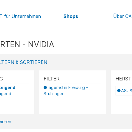
IT für Unternehmen
Shops
Über C
RTEN - NVIDIA
LTERN & SORTIEREN
G
FILTER
HERST
teigend
lagernd in Freiburg -
ASU
eigend
Stühlinger
ivieren