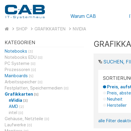
Warum CAB
SHOP
GRAFIKKARTEN
NVIDIA
GRAFIKKA
KATEGORIEN
Notebooks
[3]
Notebooks EDU
[0]
SUCHEN, FI
PC Systeme
[0]
Prozessoren
[0]
Mainboards
[5]
SORTIERUN
Arbeitsspeicher
[0]
Preis, aufs
Festplatten, Speichermedien
[0]
Preis, abst
Grafikkarten
[5]
Neuheit
nVidia
[3]
Hersteller
AMD
[2]
intel
[0]
Gehäuse, Netzteile
[0]
alle Filter deakt
Laufwerke
[0]
Monitore