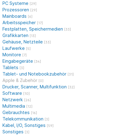
PC Systeme
[29]
Prozessoren
[29]
Mainboards
[6]
Arbeitsspeicher
[17]
Festplatten, Speichermedien
[33]
Grafikkarten
[13]
Gehäuse, Netzteile
[33]
Laufwerke
[5]
Monitore
[7]
Eingabegeräte
[34]
Tablets
[3]
Tablet- und Notebookzubehör
[31]
Apple & Zubehör
[0]
Drucker, Scanner, Multifunktion
[32]
Software
[10]
Netzwerk
[26]
Multimedia
[12]
Gebrauchtes
[16]
Telekommunikation
[3]
Kabel, I/O, Sonstiges
[59]
Sonstiges
[3]