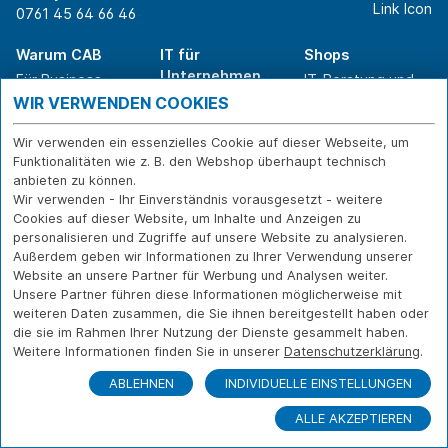
0761 45 64 66 46
Warum CAB
IT für
Shops
Unternehmen
Für Business-
IT-Beratung und
Entscheider
IT-Security
Service
WIR VERWENDEN COOKIES
Für IT-Leiter
IT-Infrastruktur
Reparatur
Für Privatkunden
IT-Service
Onlineshop
Wir verwenden ein essenzielles Cookie auf dieser Webseite, um
Funktionalitäten wie z. B. den Webshop überhaupt technisch
Erfolgsgeschichte
Softwarelösungen
Versand- und
anbieten zu können.
n
WLAN-Lösungen
Zahlarten
Wir verwenden - Ihr Einverständnis vorausgesetzt - weitere
Branchen
Rücksendung und
Cookies auf dieser Website, um Inhalte und Anzeigen zu
Widerruf
personalisieren und Zugriffe auf unsere Website zu analysieren.
Außerdem geben wir Informationen zu Ihrer Verwendung unserer
Über CAB
Kontakt
IMPRESSUM
Website an unsere Partner für Werbung und Analysen weiter.
Karriere
DATENSCHUTZ
Unsere Partner führen diese Informationen möglicherweise mit
Sponsoring
FERNWARTUNG
weiteren Daten zusammen, die Sie ihnen bereitgestellt haben oder
Partner
die sie im Rahmen Ihrer Nutzung der Dienste gesammelt haben.
News
Weitere Informationen finden Sie in unserer
Datenschutzerklärung
.
ABLEHNEN
INDIVIDUELLE EINSTELLUNGEN
ALLE AKZEPTIEREN