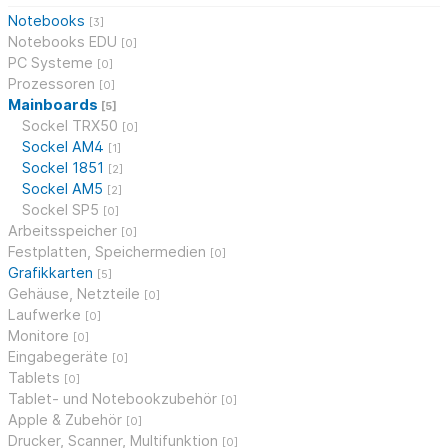
Notebooks
[3]
Notebooks EDU
[0]
PC Systeme
[0]
Prozessoren
[0]
Mainboards
[5]
Sockel TRX50
[0]
Sockel AM4
[1]
Sockel 1851
[2]
Sockel AM5
[2]
Sockel SP5
[0]
Arbeitsspeicher
[0]
Festplatten, Speichermedien
[0]
Grafikkarten
[5]
Gehäuse, Netzteile
[0]
Laufwerke
[0]
Monitore
[0]
Eingabegeräte
[0]
Tablets
[0]
Tablet- und Notebookzubehör
[0]
Apple & Zubehör
[0]
Drucker, Scanner, Multifunktion
[0]