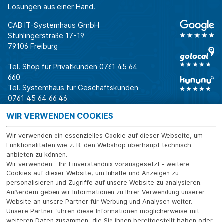
Lösungen aus einer Hand.
CAB IT-Systemhaus GmbH
Stühlingerstraße 17-19
79106 Freiburg
Tel. Shop für Privatkunden
0761 45 64
660
Tel. Systemhaus für Geschäftskunden
0761 45 64 66 46
Warum CAB
IT für
Shops
WIR VERWENDEN COOKIES
Unternehmen
Für Business-
IT-Beratung und
Entscheider
IT-Security
Service
Wir verwenden ein essenzielles Cookie auf dieser Webseite, um
Für IT-Leiter
IT-Infrastruktur
Reparatur
Funktionalitäten wie z. B. den Webshop überhaupt technisch
anbieten zu können.
Für Privatkunden
IT-Service
Onlineshop
Wir verwenden - Ihr Einverständnis vorausgesetzt - weitere
Erfolgsgeschichte
Softwarelösungen
Versand- und
Cookies auf dieser Website, um Inhalte und Anzeigen zu
n
WLAN-Lösungen
Zahlarten
personalisieren und Zugriffe auf unsere Website zu analysieren.
Branchen
Rücksendung und
Außerdem geben wir Informationen zu Ihrer Verwendung unserer
Widerruf
Website an unsere Partner für Werbung und Analysen weiter.
Unsere Partner führen diese Informationen möglicherweise mit
Über CAB
Kontakt
IMPRESSUM
weiteren Daten zusammen, die Sie ihnen bereitgestellt haben oder