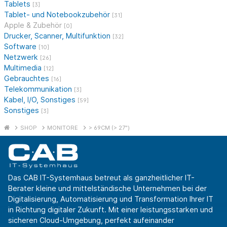
Tablets
[3]
Tablet- und Notebookzubehör
[31]
Apple & Zubehör
[0]
Drucker, Scanner, Multifunktion
[32]
Software
[10]
Netzwerk
[26]
Multimedia
[12]
Gebrauchtes
[16]
Telekommunikation
[3]
Kabel, I/O, Sonstiges
[59]
Sonstiges
[3]
SHOP
MONITORE
> 69CM (> 27")
Das CAB IT-Systemhaus betreut als ganzheitlicher IT-
Berater kleine und mittelständische Unternehmen bei der
Digitalisierung, Automatisierung und Transformation Ihrer IT
in Richtung digitaler Zukunft. Mit einer leistungsstarken und
sicheren Cloud-Umgebung, perfekt aufeinander