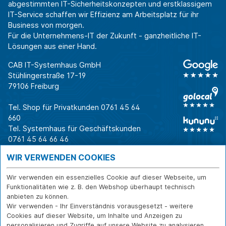
abgestimmten IT-Sicherheitskonzepten und erstklassigem
IT-Service schaffen wir Effizienz am Arbeitsplatz für ihr
Business von morgen.
Für die Unternehmens-IT der Zukunft - ganzheitliche IT-
Lösungen aus einer Hand.
CAB IT-Systemhaus GmbH
Stühlingerstraße 17-19
79106 Freiburg
Tel. Shop für Privatkunden
0761 45 64
660
Tel. Systemhaus für Geschäftskunden
0761 45 64 66 46
Warum CAB
IT für
Shops
WIR VERWENDEN COOKIES
Unternehmen
Für Business-
IT-Beratung und
Entscheider
IT-Security
Service
Wir verwenden ein essenzielles Cookie auf dieser Webseite, um
Für IT-Leiter
IT-Infrastruktur
Reparatur
Funktionalitäten wie z. B. den Webshop überhaupt technisch
anbieten zu können.
Für Privatkunden
IT-Service
Onlineshop
Wir verwenden - Ihr Einverständnis vorausgesetzt - weitere
Erfolgsgeschichte
Softwarelösungen
Versand- und
Cookies auf dieser Website, um Inhalte und Anzeigen zu
n
WLAN-Lösungen
Zahlarten
personalisieren und Zugriffe auf unsere Website zu analysieren.