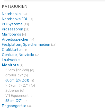
KATEGORIEN
Notebooks
[86]
Notebooks EDU
[2]
PC Systeme
[29]
Prozessoren
[29]
Mainboards
[6]
Arbeitsspeicher
[17]
Festplatten, Speichermedien
[33]
Grafikkarten
[13]
Gehäuse, Netzteile
[33]
Laufwerke
[5]
Monitore
[7]
55cm (22 Zoll)
[0]
größer 32"
[0]
60cm (24 Zoll)
[4]
> 69cm (> 27")
[0]
Zubehör
[0]
VR Equipment
[0]
68cm (27")
[3]
Eingabegeräte
[34]