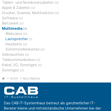
Tablet- und Notebookzubehör
[0]
Apple & Zubehör
[0]
Drucker, Scanner, Multifunktion
[0]
Software
[0]
Netzwerk
[0]
Multimedia
[1]
Webcams
[0]
Lautsprecher
[1]
Headsets
[0]
Schnittstellenkarten
[0]
Gebrauchtes
[0]
Telekommunikation
[0]
Kabel, I/O, Sonstiges
[0]
Sonstiges
[0]
SHOP
MULTIMEDIA
Das CAB IT-Systemhaus betreut als ganzheitlicher IT-
Berater kleine und mittelständische Unternehmen bei der