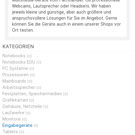
Multimedia-Geräte vom Fachhändler. Ob professionelle
Webcams, Lautsprecher oder Headsets. Wir haben
jeweils kleine und günstige, aber auch größere und
anspruchsvollere Lösungen für Sie im Angebot. Gerne
können Sie die Geräte auch in einem unserer Shops vor
Ort testen.
KATEGORIEN
Notebooks
[0]
Notebooks EDU
[0]
PC Systeme
[0]
Prozessoren
[0]
Mainboards
[0]
Arbeitsspeicher
[0]
Festplatten, Speichermedien
[0]
Grafikkarten
[0]
Gehäuse, Netzteile
[0]
Laufwerke
[0]
Monitore
[0]
Eingabegeräte
[5]
Tablets
[0]