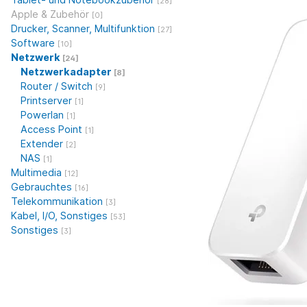
[28]
Apple & Zubehör
[0]
Drucker, Scanner, Multifunktion
[27]
Software
[10]
Netzwerk
[24]
Netzwerkadapter
[8]
Router / Switch
[9]
Printserver
[1]
Powerlan
[1]
Access Point
[1]
Extender
[2]
NAS
[1]
Multimedia
[12]
Gebrauchtes
[16]
Telekommunikation
[3]
Kabel, I/O, Sonstiges
[53]
Sonstiges
[3]