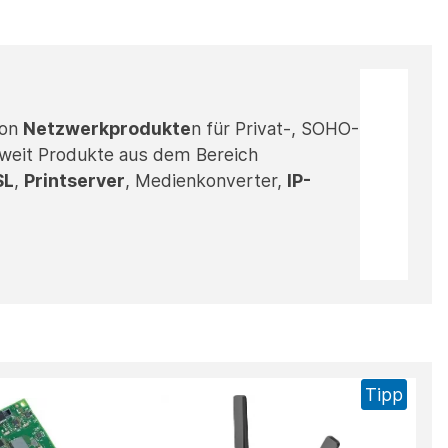
von
Netzwerkprodukte
n für Privat-, SOHO-
tweit Produkte aus dem Bereich
SL
,
Printserver
, Medienkonverter,
IP-
Tipp