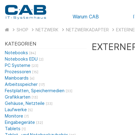
Warum CAB
SHOP
NETZWERK
NETZWERKADAPTER
EXTERNE
KATEGORIEN
EXTERNER
Notebooks
[84]
Notebooks EDU
[2]
PC Systeme
[23]
Prozessoren
[15]
Mainboards
[6]
Arbeitsspeicher
[17]
Festplatten, Speichermedien
[33]
Grafikkarten
[13]
Gehäuse, Netzteile
[33]
Laufwerke
[5]
Monitore
[7]
Eingabegeräte
[32]
Tablets
[1]
Tablet- und Notebookzubehör