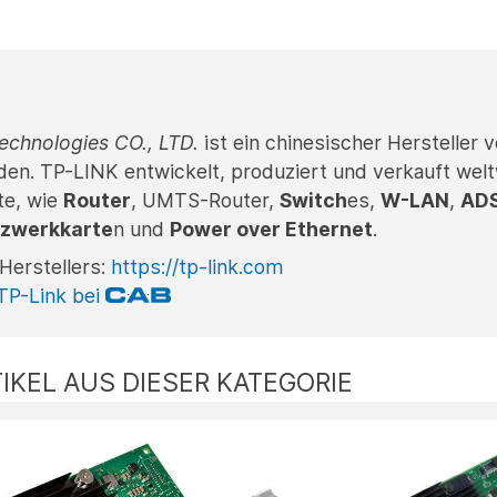
echnologies CO., LTD.
ist ein chinesischer Hersteller 
n. TP-LINK entwickelt, produziert und verkauft wel
te, wie
Router
, UMTS-Router,
Switch
es,
W-LAN
,
AD
zwerkkarte
n und
Power over Ethernet
.
Herstellers:
https://tp-link.com
TP-Link bei
IKEL AUS DIESER KATEGORIE