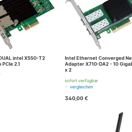
DUAL intel X550-T2
Intel Ethernet Converged N
 PCIe 2.1
Adapter X710-DA2 - 10 Gigabit SFP+
x 2
r
sofort verfügbar
vergleichen
340,00 €