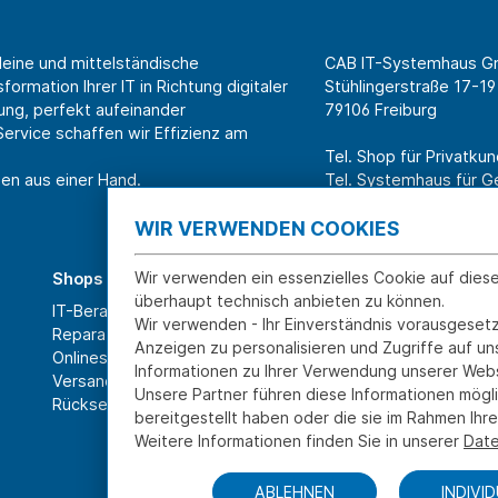
leine und mittelständische
CAB IT-Systemhaus 
ormation Ihrer IT in Richtung digitaler
Stühlingerstraße 17-19
ung, perfekt aufeinander
79106 Freiburg
rvice schaffen wir Effizienz am
Tel. Shop für Privatk
en aus einer Hand.
Tel. Systemhaus für 
WIR VERWENDEN COOKIES
Wir verwenden ein essenzielles Cookie auf dies
Shops
Über CAB
überhaupt technisch anbieten zu können.
IT-Beratung und Service
Karriere
Wir verwenden - Ihr Einverständnis vorausgesetz
Reparatur
Sponsoring
Anzeigen zu personalisieren und Zugriffe auf u
Onlineshop
Partner
Informationen zu Ihrer Verwendung unserer Webs
Versand- und Zahlarten
News
Unsere Partner führen diese Informationen mögl
Rücksendung und Widerruf
bereitgestellt haben oder die sie im Rahmen Ih
Weitere Informationen finden Sie in unserer
Date
ABLEHNEN
INDIVI