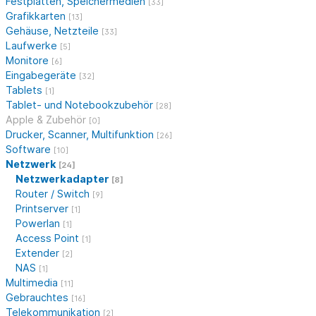
Festplatten, Speichermedien
[33]
Grafikkarten
[13]
Gehäuse, Netzteile
[33]
Laufwerke
[5]
Monitore
[6]
Eingabegeräte
[32]
Tablets
[1]
Tablet- und Notebookzubehör
[28]
Apple & Zubehör
[0]
Drucker, Scanner, Multifunktion
[26]
Software
[10]
Netzwerk
[24]
Netzwerkadapter
[8]
Router / Switch
[9]
Printserver
[1]
Powerlan
[1]
Access Point
[1]
Extender
[2]
NAS
[1]
Multimedia
[11]
Gebrauchtes
[16]
Telekommunikation
[2]