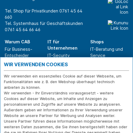
Tel. Shop für Privatkunden
0761 45 64
660
Tel. Systemhaus für Geschäftskunden
0761 45 64 66 46
Warum CAB
IT für
Shops
Unternehmen
Für Business-
IT-Beratung und
Entscheider
IT-Security
Service
Für IT-Leiter
IT-Infrastruktur
Reparatur
WIR VERWENDEN COOKIES
Für Privatkunden
IT-Service
Onlineshop
Erfolgsgeschichte
Softwarelösungen
Versand- und
Wir verwenden ein essenzielles Cookie auf dieser Webseite, um
n
WLAN-Lösungen
Zahlarten
Funktionalitäten wie z. B. den Webshop überhaupt technisch
Branchen
Rücksendung und
anbieten zu können.
Widerruf
Wir verwenden - Ihr Einverständnis vorausgesetzt - weitere
Cookies auf dieser Website, um Inhalte und Anzeigen zu
Über CAB
Kontakt
IMPRESSUM
personalisieren und Zugriffe auf unsere Website zu analysieren.
Außerdem geben wir Informationen zu Ihrer Verwendung unserer
Karriere
DATENSCHUTZ
Website an unsere Partner für Werbung und Analysen weiter.
Sponsoring
FERNWARTUNG
Unsere Partner führen diese Informationen möglicherweise mit
Partner
weiteren Daten zusammen, die Sie ihnen bereitgestellt haben oder
News
die sie im Rahmen Ihrer Nutzung der Dienste gesammelt haben.