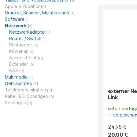
[1]
Apple & Zubehör
[0]
Drucker, Scanner, Multifunktion
[1]
Software
[1]
Netzwerk
[2]
Netzwerkadapter
[1]
Router / Switch
[1]
Printserver
[0]
Powerlan
[0]
Access Point
[0]
Extender
[0]
NAS
[0]
Multimedia
[1]
Gebrauchtes
[3]
Telekommunikation
externer N
[0]
Kabel, I/O, Sonstiges
Link
[0]
Sonstiges
[0]
sofort verfüg
vergleiche
24,95 €
20,00 €