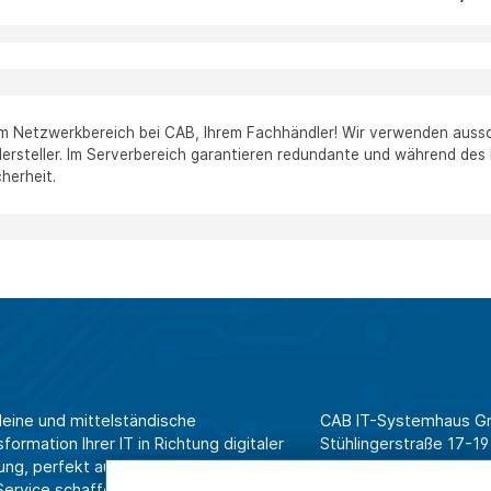
em Netzwerkbereich bei CAB, Ihrem Fachhändler! Wir verwenden auss
ersteller. Im Serverbereich garantieren redundante und während d
cherheit.
leine und mittelständische
CAB IT-Systemhaus 
ormation Ihrer IT in Richtung digitaler
Stühlingerstraße 17-19
ung, perfekt aufeinander
79106 Freiburg
rvice schaffen wir Effizienz am