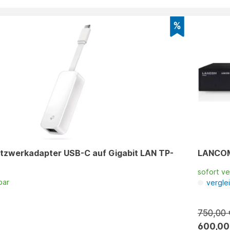
etzwerkadapter USB-C auf Gigabit LAN TP-
LANCOM
sofort v
bar
vergle
n
750,00 
600,00