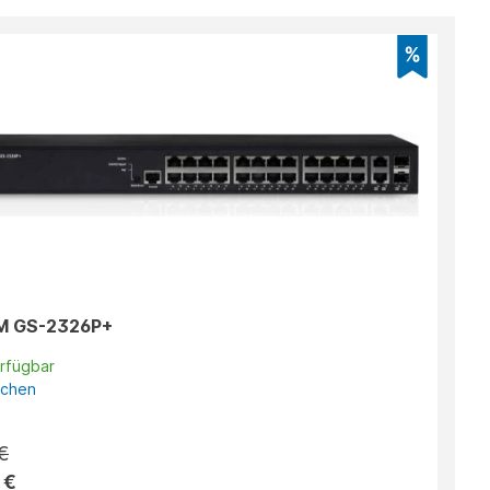
 GS-2326P+
erfügbar
ichen
€
 €