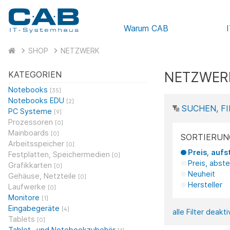
Warum CAB
SHOP
NETZWERK
NETZWER
KATEGORIEN
Notebooks
[35]
Notebooks EDU
[2]
SUCHEN, FI
PC Systeme
[9]
Prozessoren
[0]
Mainboards
[0]
SORTIERUN
Arbeitsspeicher
[0]
Preis, aufs
Festplatten, Speichermedien
[0]
Preis, abst
Grafikkarten
[0]
Neuheit
Gehäuse, Netzteile
[0]
Hersteller
Laufwerke
[0]
Monitore
[1]
Eingabegeräte
[4]
alle Filter deakt
Tablets
[0]
Tablet- und Notebookzubehör