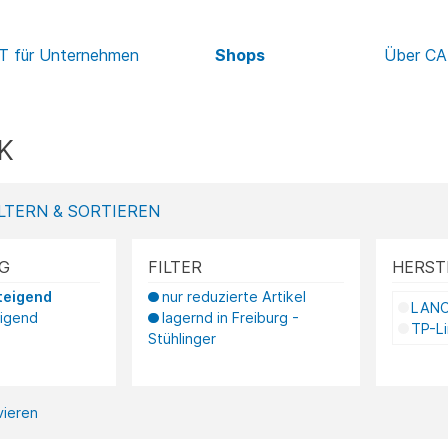
IT für Unternehmen
Shops
Über C
K
LTERN & SORTIEREN
G
FILTER
HERST
teigend
nur reduzierte Artikel
LAN
eigend
lagernd in Freiburg -
TP-L
Stühlinger
ivieren