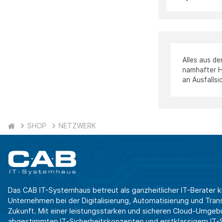
Alles aus d
namhafter H
an Ausfallsi
SHOP
NETZWERK
Das CAB IT-Systemhaus betreut als ganzheitlicher IT-Berater k
Unternehmen bei der Digitalisierung, Automatisierung und Transf
Zukunft. Mit einer leistungsstarken und sicheren Cloud-Umgeb
abgestimmten IT-Sicherheitskonzepten und erstklassigem IT-Se