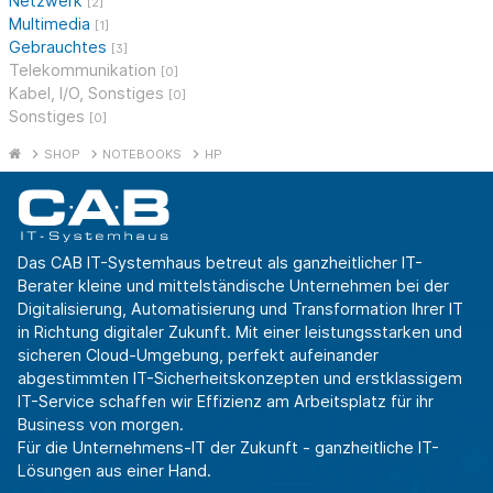
Netzwerk
[2]
Multimedia
[1]
Gebrauchtes
[3]
Telekommunikation
[0]
Kabel, I/O, Sonstiges
[0]
Sonstiges
[0]
SHOP
NOTEBOOKS
HP
Das CAB IT-Systemhaus betreut als ganzheitlicher IT-
Berater kleine und mittelständische Unternehmen bei der
Digitalisierung, Automatisierung und Transformation Ihrer IT
in Richtung digitaler Zukunft. Mit einer leistungsstarken und
sicheren Cloud-Umgebung, perfekt aufeinander
abgestimmten IT-Sicherheitskonzepten und erstklassigem
IT-Service schaffen wir Effizienz am Arbeitsplatz für ihr
Business von morgen.
Für die Unternehmens-IT der Zukunft - ganzheitliche IT-
Lösungen aus einer Hand.