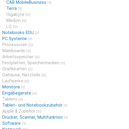
CAB MobileBusiness
[1]
Terra
[1]
Gigabyte
[0]
Medion
[0]
LG
[0]
Notebooks EDU
[2]
PC Systeme
[9]
Prozessoren
[0]
Mainboards
[0]
Arbeitsspeicher
[0]
Festplatten, Speichermedien
[0]
Grafikkarten
[0]
Gehäuse, Netzteile
[0]
Laufwerke
[0]
Monitore
[1]
Eingabegeräte
[4]
Tablets
[0]
Tablet- und Notebookzubehör
[1]
Apple & Zubehör
[0]
Drucker, Scanner, Multifunktion
[1]
Software
[1]