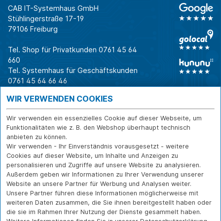
CAB IT-Systemhaus GmbH
Stühlingerstraße 17-19
79106 Freiburg
Tel. Shop für Privatkunden
0761 45 64
660
Tel. Systemhaus für Geschäftskunden
0761 45 64 66 46
Warum CAB
IT für
Shops
WIR VERWENDEN COOKIES
Unternehmen
Für Business-
IT-Beratung und
Entscheider
IT-Security
Service
Wir verwenden ein essenzielles Cookie auf dieser Webseite, um
Für IT-Leiter
IT-Infrastruktur
Reparatur
Funktionalitäten wie z. B. den Webshop überhaupt technisch
anbieten zu können.
Für Privatkunden
IT-Service
Onlineshop
Wir verwenden - Ihr Einverständnis vorausgesetzt - weitere
Erfolgsgeschichte
Softwarelösungen
Versand- und
Cookies auf dieser Website, um Inhalte und Anzeigen zu
n
WLAN-Lösungen
Zahlarten
personalisieren und Zugriffe auf unsere Website zu analysieren.
Branchen
Rücksendung und
Außerdem geben wir Informationen zu Ihrer Verwendung unserer
Widerruf
Website an unsere Partner für Werbung und Analysen weiter.
Unsere Partner führen diese Informationen möglicherweise mit
Über CAB
Kontakt
IMPRESSUM
weiteren Daten zusammen, die Sie ihnen bereitgestellt haben oder
Karriere
DATENSCHUTZ
die sie im Rahmen Ihrer Nutzung der Dienste gesammelt haben.
Sponsoring