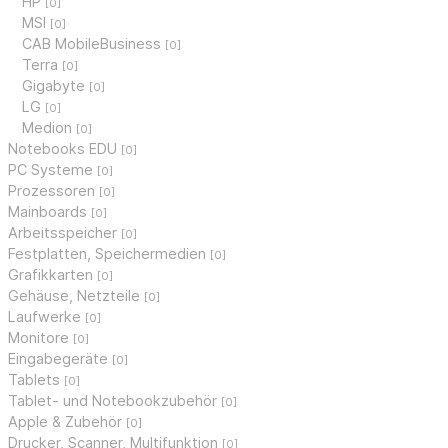
HP
[0]
MSI
[0]
CAB MobileBusiness
[0]
Terra
[0]
Gigabyte
[0]
LG
[0]
Medion
[0]
Notebooks EDU
[0]
PC Systeme
[0]
Prozessoren
[0]
Mainboards
[0]
Arbeitsspeicher
[0]
Festplatten, Speichermedien
[0]
Grafikkarten
[0]
Gehäuse, Netzteile
[0]
Laufwerke
[0]
Monitore
[0]
Eingabegeräte
[0]
Tablets
[0]
Tablet- und Notebookzubehör
[0]
Apple & Zubehör
[0]
Drucker, Scanner, Multifunktion
[0]