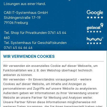
Lösungen aus einer Hand.
CAB IT-Systemhaus GmbH
Stühlingerstraße 17-19
79106 Freiburg
Tel. Shop für Privatkunden
0761 45 64
660
Tel. Systemhaus für Geschäftskunden
0761 45 64 66 46
Warum CAB
IT für
Shops
WIR VERWENDEN COOKIES
Unternehmen
Für Business-
IT-Beratung und
Entscheider
IT-Security
Service
Wir verwenden ein essenzielles Cookie auf dieser Webseite, um
Für IT-Leiter
IT-Infrastruktur
Reparatur
Funktionalitäten wie z. B. den Webshop überhaupt technisch
anbieten zu können.
Für Privatkunden
IT-Service
Onlineshop
Wir verwenden - Ihr Einverständnis vorausgesetzt - weitere
Erfolgsgeschichte
Softwarelösungen
Versand- und
Cookies auf dieser Website, um Inhalte und Anzeigen zu
n
WLAN-Lösungen
Zahlarten
personalisieren und Zugriffe auf unsere Website zu analysieren.
Branchen
Rücksendung und
Außerdem geben wir Informationen zu Ihrer Verwendung unserer
Widerruf
Website an unsere Partner für Werbung und Analysen weiter.
Unsere Partner führen diese Informationen möglicherweise mit
Über CAB
Kontakt
IMPRESSUM
weiteren Daten zusammen, die Sie ihnen bereitgestellt haben oder