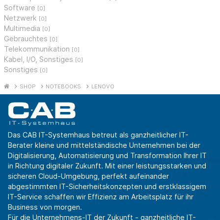
Software
[0]
Netzwerk
[0]
Multimedia
[0]
Gebrauchtes
[0]
Telekommunikation
[0]
Kabel, I/O, Sonstiges
[0]
Sonstiges
[0]
SHOP
NOTEBOOKS
LENOVO
Das CAB IT-Systemhaus betreut als ganzheitlicher IT-
Berater kleine und mittelständische Unternehmen bei der
Digitalisierung, Automatisierung und Transformation Ihrer IT
in Richtung digitaler Zukunft. Mit einer leistungsstarken und
sicheren Cloud-Umgebung, perfekt aufeinander
abgestimmten IT-Sicherheitskonzepten und erstklassigem
IT-Service schaffen wir Effizienz am Arbeitsplatz für ihr
Business von morgen.
Für die Unternehmens-IT der Zukunft - ganzheitliche IT-