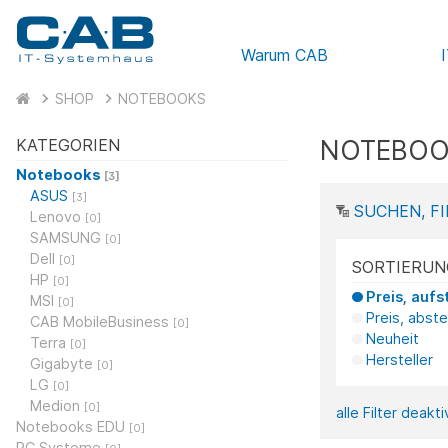
Warum CAB
SHOP
NOTEBOOKS
NOTEBOO
KATEGORIEN
Notebooks
[3]
ASUS
[3]
SUCHEN, FI
Lenovo
[0]
SAMSUNG
[0]
Dell
[0]
SORTIERUN
HP
[0]
Preis, aufs
MSI
[0]
Preis, abst
CAB MobileBusiness
[0]
Neuheit
Terra
[0]
Hersteller
Gigabyte
[0]
LG
[0]
Medion
[0]
alle Filter deakt
Notebooks EDU
[0]
PC Systeme