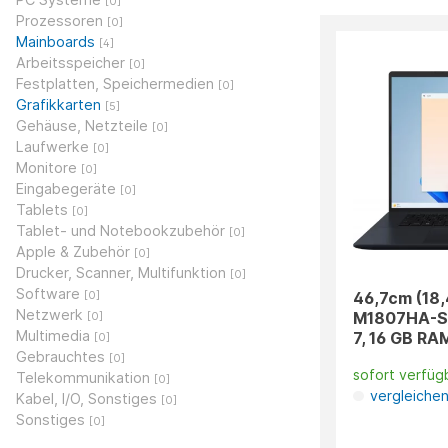
[0]
Prozessoren
[0]
Mainboards
[4]
Arbeitsspeicher
[0]
Festplatten, Speichermedien
[0]
Grafikkarten
[5]
Gehäuse, Netzteile
[0]
Laufwerke
[0]
Monitore
[0]
Eingabegeräte
[0]
Tablets
[0]
Tablet- und Notebookzubehör
[0]
Apple & Zubehör
[0]
Drucker, Scanner, Multifunktion
[0]
Software
46,7cm (18,
[0]
Netzwerk
M1807HA-S
[0]
Multimedia
7, 16 GB RA
[0]
Gebrauchtes
[0]
sofort verfüg
Telekommunikation
[0]
vergleiche
Kabel, I/O, Sonstiges
[0]
Sonstiges
[0]