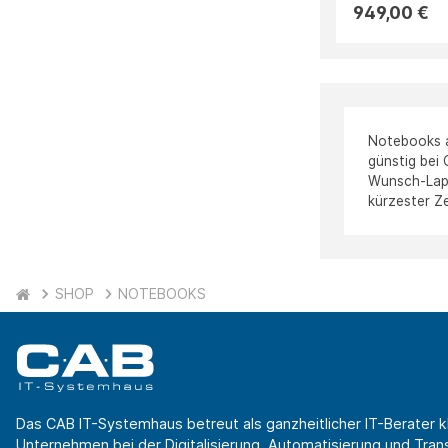
949,00 €
Notebooks al
günstig bei 
Wunsch-Lapto
kürzester Ze
SHOP
NOTEBOOKS
Das CAB IT-Systemhaus betreut als ganzheitlicher IT-Berater k
Unternehmen bei der Digitalisierung, Automatisierung und Transf