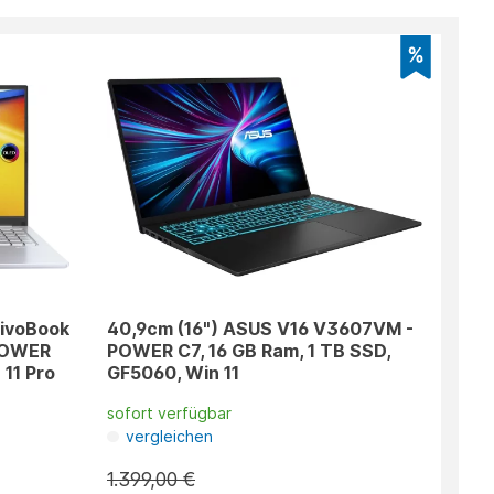
VivoBook
40,9cm (16") ASUS V16 V3607VM -
 POWER
POWER C7, 16 GB Ram, 1 TB SSD,
 11 Pro
GF5060, Win 11
sofort verfügbar
vergleichen
1.399,00 €