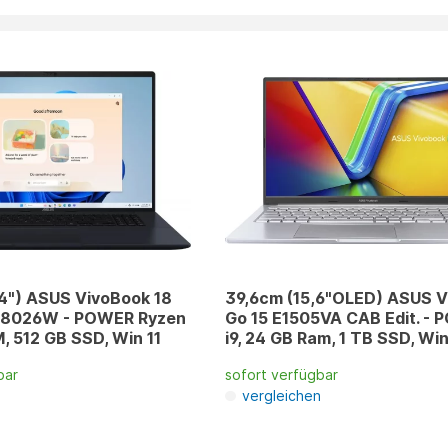
4") ASUS VivoBook 18
39,6cm (15,6"OLED) ASUS 
8026W - POWER Ryzen
Go 15 E1505VA CAB Edit. -
M, 512 GB SSD, Win 11
i9, 24 GB Ram, 1 TB SSD, Win
bar
sofort verfügbar
n
vergleichen