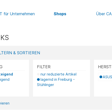
IT für Unternehmen
Shops
Über C
KS
LTERN & SORTIEREN
G
FILTER
HERST
teigend
nur reduzierte Artikel
ASU
eigend
lagernd in Freiburg -
Stühlinger
ivieren