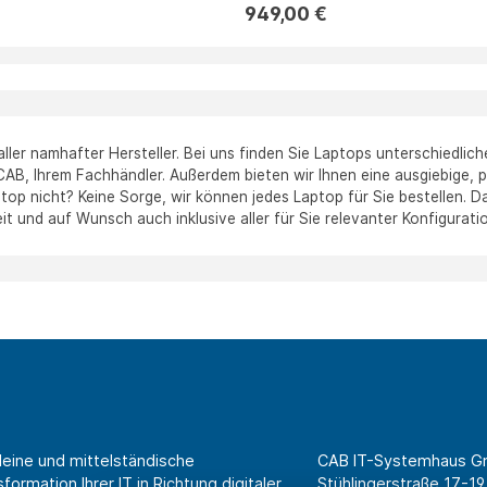
949,00 €
ler namhafter Hersteller. Bei uns finden Sie Laptops unterschiedlich
CAB, Ihrem Fachhändler. Außerdem bieten wir Ihnen eine ausgiebige, p
p nicht? Keine Sorge, wir können jedes Laptop für Sie bestellen. Dan
it und auf Wunsch auch inklusive aller für Sie relevanter Konfigurati
leine und mittelständische
CAB IT-Systemhaus 
ormation Ihrer IT in Richtung digitaler
Stühlingerstraße 17-19