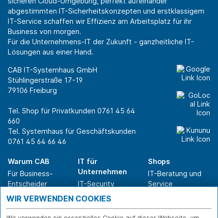
sicheren Cloud-Umgebung, perfekt aufeinander
abgestimmten IT-Sicherheitskonzepten und erstklassigem
IT-Service schaffen wir Effizienz am Arbeitsplatz für ihr
Business von morgen.
Für die Unternehmens-IT der Zukunft - ganzheitliche IT-
Lösungen aus einer Hand.
CAB IT-Systemhaus GmbH
Stühlingerstraße 17-19
79106 Freiburg
Tel. Shop für Privatkunden
0761 45 64
660
Tel. Systemhaus für Geschäftskunden
0761 45 64 66 46
Warum CAB
IT für
Shops
Unternehmen
Für Business-
IT-Beratung und
Entscheider
IT-Security
Service
Für IT-Leiter
IT-Infrastruktur
Reparatur
WIR VERWENDEN COOKIES
Für Privatkunden
IT-Service
Onlineshop
Erfolgsgeschichte
Softwarelösungen
Versand- und
Wir verwenden ein essenzielles Cookie auf dieser Webseite, um