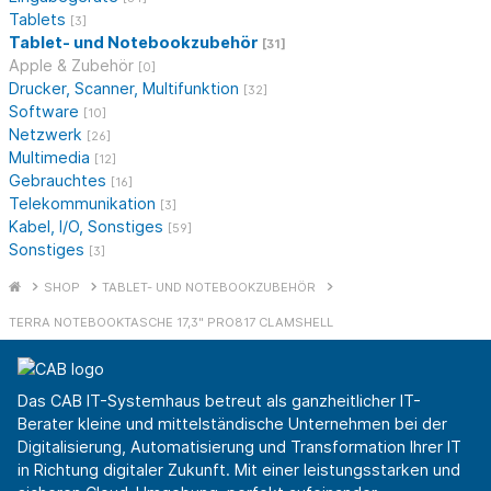
Tablets
[3]
Tablet- und Notebookzubehör
[31]
Apple & Zubehör
[0]
Drucker, Scanner, Multifunktion
[32]
Software
[10]
Netzwerk
[26]
Multimedia
[12]
Gebrauchtes
[16]
Telekommunikation
[3]
Kabel, I/O, Sonstiges
[59]
Sonstiges
[3]
SHOP
TABLET- UND NOTEBOOKZUBEHÖR
TERRA NOTEBOOKTASCHE 17,3" PRO817 CLAMSHELL
Das CAB IT-Systemhaus betreut als ganzheitlicher IT-
Berater kleine und mittelständische Unternehmen bei der
Digitalisierung, Automatisierung und Transformation Ihrer IT
in Richtung digitaler Zukunft. Mit einer leistungsstarken und