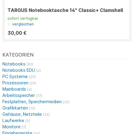
TARGUS Notebooktasche 14" Classic+ Clamshell
sofort verfügbar
vergleichen
30,00 €
KATEGORIEN
Notebooks
[83]
Notebooks EDU
[2]
PC Systeme
[29]
Prozessoren
[29]
Mainboards
[6]
Arbeitsspeicher
[17]
Festplatten, Speichermedien
[33]
Grafikkarten
[13]
Gehäuse, Netzteile
[33]
Laufwerke
[5]
Monitore
[7]
Eingabegeräte
[34]