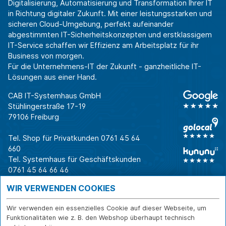
Digitalisierung, Automatisierung und Transformation Ihrer IT
in Richtung digitaler Zukunft. Mit einer leistungsstarken und
sicheren Cloud-Umgebung, perfekt aufeinander
abgestimmten IT-Sicherheitskonzepten und erstklassigem
IT-Service schaffen wir Effizienz am Arbeitsplatz für ihr
Business von morgen.
Für die Unternehmens-IT der Zukunft - ganzheitliche IT-
Lösungen aus einer Hand.
CAB IT-Systemhaus GmbH
Stühlingerstraße 17-19
79106 Freiburg
Tel. Shop für Privatkunden
0761 45 64
660
Tel. Systemhaus für Geschäftskunden
0761 45 64 66 46
Warum CAB
IT für
Shops
WIR VERWENDEN COOKIES
Unternehmen
Für Business-
IT-Beratung und
Entscheider
IT-Security
Service
Wir verwenden ein essenzielles Cookie auf dieser Webseite, um
Funktionalitäten wie z. B. den Webshop überhaupt technisch
Für IT-Leiter
IT-Infrastruktur
Reparatur