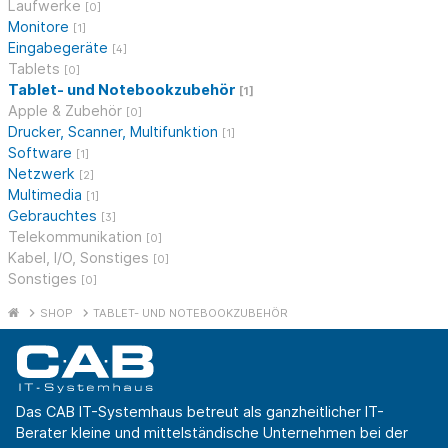
Laufwerke
[0]
Monitore
[1]
Eingabegeräte
[4]
Tablets
[0]
Tablet- und Notebookzubehör
[1]
Apple & Zubehör
[0]
Drucker, Scanner, Multifunktion
[1]
Software
[1]
Netzwerk
[2]
Multimedia
[1]
Gebrauchtes
[3]
Telekommunikation
[0]
Kabel, I/O, Sonstiges
[0]
Sonstiges
[0]
SHOP
TABLET- UND NOTEBOOKZUBEHÖR
Das CAB IT-Systemhaus betreut als ganzheitlicher IT-
Berater kleine und mittelständische Unternehmen bei der