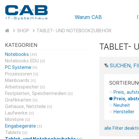
Warum CAB
SHOP
TABLET- UND NOTEBOOKZUBEHÖR
TABLET-
KATEGORIEN
Notebooks
[39]
Notebooks EDU
[0]
SUCHEN, FI
PC Systeme
[9]
Prozessoren
[0]
Mainboards
[0]
SORTIERUN
Arbeitsspeicher
[0]
Preis, aufs
Festplatten, Speichermedien
[0]
Preis, abst
Grafikkarten
[0]
Neuheit
Gehäuse, Netzteile
[0]
Hersteller
Laufwerke
[0]
Monitore
[0]
Eingabegeräte
[3]
alle Filter deakt
Tablets
[0]
Tablet- und Notebookzubehör