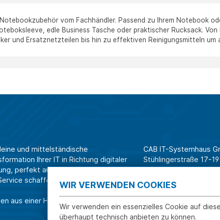
 Notebookzubehör vom Fachhändler. Passend zu Ihrem Notebook oder 
oteboksleeve, edle Business Tasche oder praktischer Rucksack. Vo
ker und Ersatznetzteilen bis hin zu effektiven Reinigungsmitteln um
leine und mittelständische
CAB IT-Systemhaus 
ormation Ihrer IT in Richtung digitaler
Stühlingerstraße 17-19
ung, perfekt aufeinander
79106 Freiburg
rvice schaffen wir Effizienz am
WIR VERWENDEN COOKIES
Tel. Shop für Privatk
en aus einer Hand.
Tel. Systemhaus für 
Wir verwenden ein essenzielles Cookie auf dies
überhaupt technisch anbieten zu können.