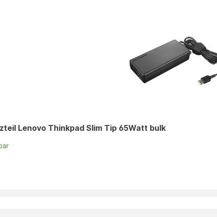
tzteil Lenovo Thinkpad Slim Tip 65Watt bulk
bar
n