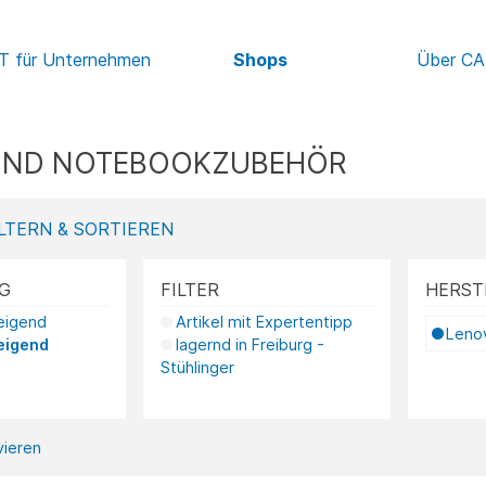
IT für Unternehmen
Shops
Über C
 UND NOTEBOOKZUBEHÖR
LTERN & SORTIEREN
G
FILTER
HERST
teigend
Artikel mit Expertentipp
Leno
eigend
lagernd in Freiburg -
Stühlinger
ivieren