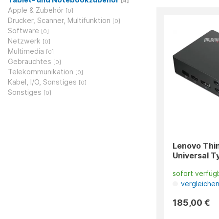
[4]
Apple & Zubehör
[0]
Drucker, Scanner, Multifunktion
[0]
Software
[0]
Netzwerk
[0]
Multimedia
[0]
Gebrauchtes
[0]
Telekommunikation
[0]
Kabel, I/O, Sonstiges
[0]
Sonstiges
[0]
Lenovo Thi
Universal T
sofort verfüg
vergleiche
185,00 €