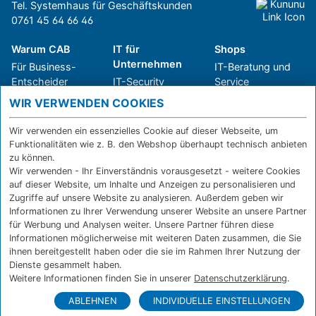
Tel. Systemhaus für Geschäftskunden
0761 45 64 66 46
Warum CAB
IT für
Shops
Unternehmen
Für Business-
IT-Beratung und
Entscheider
IT-Security
Service
Für IT-Leiter
IT-Infrastruktur
Reparatur
WIR VERWENDEN COOKIES
Für Privatkunden
IT-Service
Onlineshop
Erfolgsgeschichte
Softwarelösungen
Versand- und
Wir verwenden ein essenzielles Cookie auf dieser Webseite, um
n
WLAN-Lösungen
Zahlarten
Funktionalitäten wie z. B. den Webshop überhaupt technisch anbieten
Branchen
Rücksendung und
zu können.
Widerruf
Wir verwenden - Ihr Einverständnis vorausgesetzt - weitere Cookies
auf dieser Website, um Inhalte und Anzeigen zu personalisieren und
Über CAB
Kontakt
IMPRESSUM
Zugriffe auf unsere Website zu analysieren. Außerdem geben wir
Informationen zu Ihrer Verwendung unserer Website an unsere Partner
Karriere
DATENSCHUTZ
für Werbung und Analysen weiter. Unsere Partner führen diese
Sponsoring
FERNWARTUNG
Informationen möglicherweise mit weiteren Daten zusammen, die Sie
Partner
ihnen bereitgestellt haben oder die sie im Rahmen Ihrer Nutzung der
News
Dienste gesammelt haben.
Weitere Informationen finden Sie in unserer
Datenschutzerklärung
.
ABLEHNEN
INDIVIDUELLE EINSTELLUNGEN