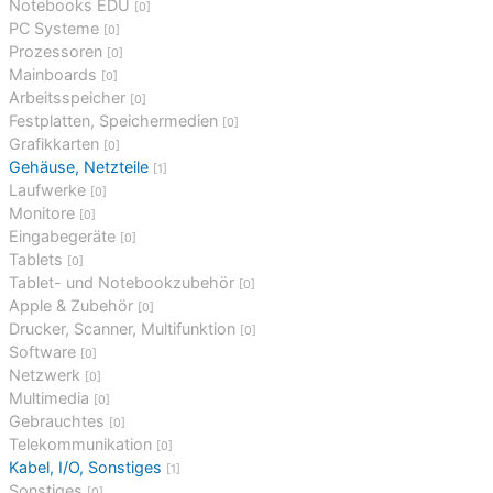
Notebooks EDU
[0]
PC Systeme
[0]
Prozessoren
[0]
Mainboards
[0]
Arbeitsspeicher
[0]
Festplatten, Speichermedien
[0]
Grafikkarten
[0]
Gehäuse, Netzteile
[1]
Laufwerke
[0]
Monitore
[0]
Eingabegeräte
[0]
Tablets
[0]
Tablet- und Notebookzubehör
[0]
Apple & Zubehör
[0]
Drucker, Scanner, Multifunktion
[0]
Software
[0]
Netzwerk
[0]
Multimedia
[0]
Gebrauchtes
[0]
Telekommunikation
[0]
Kabel, I/O, Sonstiges
[1]
Sonstiges
[0]