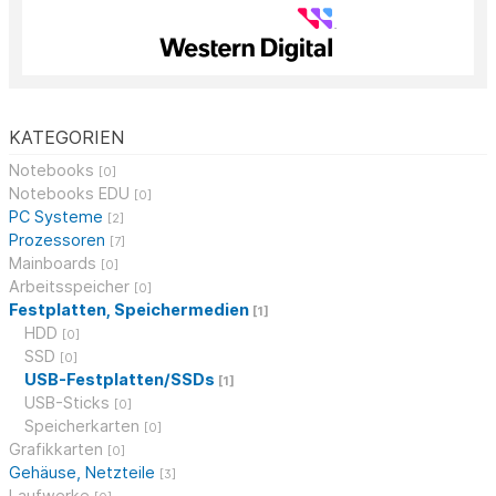
KATEGORIEN
Notebooks
[0]
Notebooks EDU
[0]
PC Systeme
[2]
Prozessoren
[7]
Mainboards
[0]
Arbeitsspeicher
[0]
Festplatten, Speichermedien
[1]
HDD
[0]
SSD
[0]
USB-Festplatten/SSDs
[1]
USB-Sticks
[0]
Speicherkarten
[0]
Grafikkarten
[0]
Gehäuse, Netzteile
[3]
Laufwerke