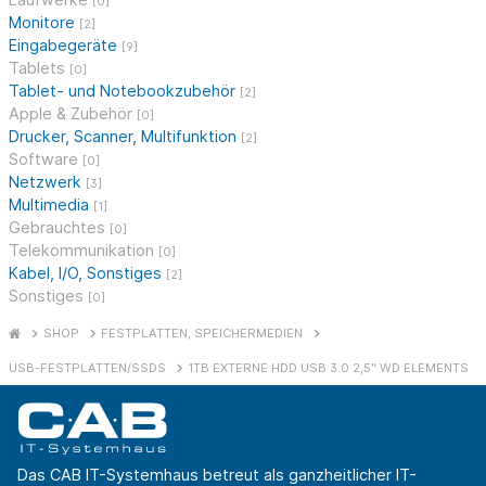
[0]
Monitore
[2]
Eingabegeräte
[9]
Tablets
[0]
Tablet- und Notebookzubehör
[2]
Apple & Zubehör
[0]
Drucker, Scanner, Multifunktion
[2]
Software
[0]
Netzwerk
[3]
Multimedia
[1]
Gebrauchtes
[0]
Telekommunikation
[0]
Kabel, I/O, Sonstiges
[2]
Sonstiges
[0]
SHOP
FESTPLATTEN, SPEICHERMEDIEN
USB-FESTPLATTEN/SSDS
1TB EXTERNE HDD USB 3.0 2,5" WD ELEMENTS
Das CAB IT-Systemhaus betreut als ganzheitlicher IT-