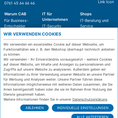
0761 45 64 66 46
Warum CAB
IT für
Shops
Unternehmen
Für Business-
IT-Beratung und
Entscheider
IT-Security
Service
Für IT-Leiter
IT-Infrastruktur
Reparatur
WIR VERWENDEN COOKIES
Für Privatkunden
IT-Service
Onlineshop
Erfolgsgeschichte
Softwarelösungen
Versand- und
Wir verwenden ein essenzielles Cookie auf dieser Webseite, um
n
WLAN-Lösungen
Zahlarten
Funktionalitäten wie z. B. den Webshop überhaupt technisch anbieten
Branchen
Rücksendung und
zu können.
Widerruf
Wir verwenden - Ihr Einverständnis vorausgesetzt - weitere Cookies
auf dieser Website, um Inhalte und Anzeigen zu personalisieren und
Über CAB
Kontakt
IMPRESSUM
Zugriffe auf unsere Website zu analysieren. Außerdem geben wir
Informationen zu Ihrer Verwendung unserer Website an unsere Partner
Karriere
DATENSCHUTZ
für Werbung und Analysen weiter. Unsere Partner führen diese
Sponsoring
FERNWARTUNG
Informationen möglicherweise mit weiteren Daten zusammen, die Sie
Partner
ihnen bereitgestellt haben oder die sie im Rahmen Ihrer Nutzung der
News
Dienste gesammelt haben.
Weitere Informationen finden Sie in unserer
Datenschutzerklärung
.
ABLEHNEN
INDIVIDUELLE EINSTELLUNGEN
ALLE AKZEPTIEREN
© Copyright CAB IT-SYSTEMHAUS GmbH