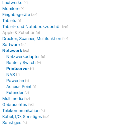
Laufwerke
[5]
Monitore
[6]
Eingabegeräte
[32]
Tablets
[1]
Tablet- und Notebookzubehör
[28]
Apple & Zubehör
[0]
Drucker, Scanner, Multifunktion
[27]
Software
[10]
Netzwerk
[24]
Netzwerkadapter
[8]
Router / Switch
[9]
Printserver
[1]
NAS
[1]
Powerlan
[1]
Access Point
[1]
Extender
[2]
Multimedia
[12]
Gebrauchtes
[16]
Telekommunikation
[3]
Kabel, I/O, Sonstiges
[53]
Sonstiges
[3]