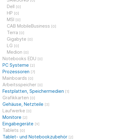
[0]
Dell
[0]
HP
[0]
MSI
[0]
CAB MobileBusiness
[0]
Terra
[0]
Gigabyte
[0]
LG
[0]
Medion
[0]
Notebooks EDU
[0]
PC Systeme
[2]
Prozessoren
[7]
Mainboards
[0]
Arbeitsspeicher
[0]
Festplatten, Speichermedien
[1]
Grafikkarten
[0]
Gehäuse, Netzteile
[3]
Laufwerke
[0]
Monitore
[2]
Eingabegeräte
[9]
Tablets
[0]
Tablet- und Notebookzubehör
[2]