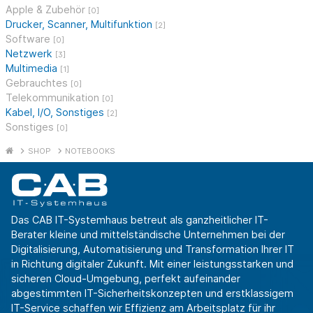
Apple & Zubehör
[0]
Drucker, Scanner, Multifunktion
[2]
Software
[0]
Netzwerk
[3]
Multimedia
[1]
Gebrauchtes
[0]
Telekommunikation
[0]
Kabel, I/O, Sonstiges
[2]
Sonstiges
[0]
SHOP
NOTEBOOKS
Das CAB IT-Systemhaus betreut als ganzheitlicher IT-
Berater kleine und mittelständische Unternehmen bei der
Digitalisierung, Automatisierung und Transformation Ihrer IT
in Richtung digitaler Zukunft. Mit einer leistungsstarken und
sicheren Cloud-Umgebung, perfekt aufeinander
abgestimmten IT-Sicherheitskonzepten und erstklassigem
IT-Service schaffen wir Effizienz am Arbeitsplatz für ihr