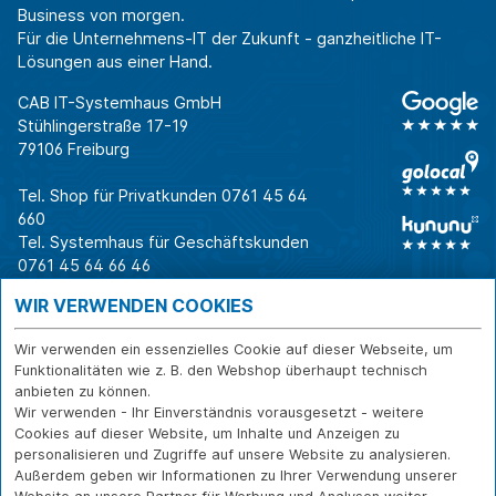
Business von morgen.
Für die Unternehmens-IT der Zukunft - ganzheitliche IT-
Lösungen aus einer Hand.
CAB IT-Systemhaus GmbH
Stühlingerstraße 17-19
79106 Freiburg
Tel. Shop für Privatkunden
0761 45 64
660
Tel. Systemhaus für Geschäftskunden
0761 45 64 66 46
Warum CAB
IT für
Shops
WIR VERWENDEN COOKIES
Unternehmen
Für Business-
IT-Beratung und
Entscheider
IT-Security
Service
Wir verwenden ein essenzielles Cookie auf dieser Webseite, um
Für IT-Leiter
IT-Infrastruktur
Reparatur
Funktionalitäten wie z. B. den Webshop überhaupt technisch
anbieten zu können.
Für Privatkunden
IT-Service
Onlineshop
Wir verwenden - Ihr Einverständnis vorausgesetzt - weitere
Erfolgsgeschichte
Softwarelösungen
Versand- und
Cookies auf dieser Website, um Inhalte und Anzeigen zu
n
WLAN-Lösungen
Zahlarten
personalisieren und Zugriffe auf unsere Website zu analysieren.
Branchen
Rücksendung und
Außerdem geben wir Informationen zu Ihrer Verwendung unserer
Widerruf