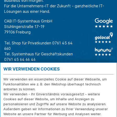
Business von morgen.
Für die Unternehmens-IT der Zukunft - ganzheitliche IT-
Lösungen aus einer Hand.
CAB IT-Systemhaus GmbH
Stühlingerstraße 17-19
79106 Freiburg
Tel. Shop für Privatkunden
0761 45 64
660
Tel. Systemhaus für Geschäftskunden
0761 45 64 66 46
Warum CAB
IT für
Shops
WIR VERWENDEN COOKIES
Unternehmen
Für Business-
IT-Beratung und
Entscheider
IT-Security
Service
Wir verwenden ein essenzielles Cookie auf dieser Webseite, um
Für IT-Leiter
IT-Infrastruktur
Reparatur
Funktionalitäten wie z. B. den Webshop überhaupt technisch
anbieten zu können.
Für Privatkunden
IT-Service
Onlineshop
Wir verwenden - Ihr Einverständnis vorausgesetzt - weitere
Erfolgsgeschichte
Softwarelösungen
Versand- und
Cookies auf dieser Website, um Inhalte und Anzeigen zu
n
WLAN-Lösungen
Zahlarten
personalisieren und Zugriffe auf unsere Website zu analysieren.
Branchen
Rücksendung und
Außerdem geben wir Informationen zu Ihrer Verwendung unserer
Widerruf
Website an unsere Partner für Werbung und Analysen weiter.