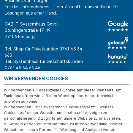
Business von morgen.
Für die Unternehmens-IT der Zukunft - ganzheitliche IT-
Lösungen aus einer Hand.
CAB IT-Systemhaus GmbH
Stühlingerstraße 17-19
79106 Freiburg
Tel. Shop für Privatkunden
0761 45 64
660
Tel. Systemhaus für Geschäftskunden
0761 45 64 66 46
Warum CAB
IT für
Shops
WIR VERWENDEN COOKIES
Unternehmen
Für Business-
IT-Beratung und
Entscheider
IT-Security
Service
Wir verwenden ein essenzielles Cookie auf dieser Webseite, um
Für IT-Leiter
IT-Infrastruktur
Reparatur
Funktionalitäten wie z. B. den Webshop überhaupt technisch
anbieten zu können.
Für Privatkunden
IT-Service
Onlineshop
Wir verwenden - Ihr Einverständnis vorausgesetzt - weitere
Erfolgsgeschichte
Softwarelösungen
Versand- und
Cookies auf dieser Website, um Inhalte und Anzeigen zu
n
WLAN-Lösungen
Zahlarten
personalisieren und Zugriffe auf unsere Website zu analysieren.
Branchen
Rücksendung und
Außerdem geben wir Informationen zu Ihrer Verwendung unserer
Widerruf
Website an unsere Partner für Werbung und Analysen weiter.