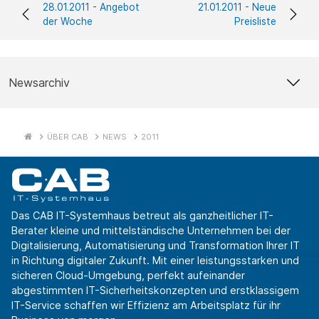
28.01.2011 - Angebot
21.01.2011 - Neue
der Woche
Preisliste
Newsarchiv
ÜBER CAB
NEWS
2011
Das CAB IT-Systemhaus betreut als ganzheitlicher IT-
Berater kleine und mittelständische Unternehmen bei der
Digitalisierung, Automatisierung und Transformation Ihrer IT
in Richtung digitaler Zukunft. Mit einer leistungsstarken und
sicheren Cloud-Umgebung, perfekt aufeinander
abgestimmten IT-Sicherheitskonzepten und erstklassigem
IT-Service schaffen wir Effizienz am Arbeitsplatz für ihr