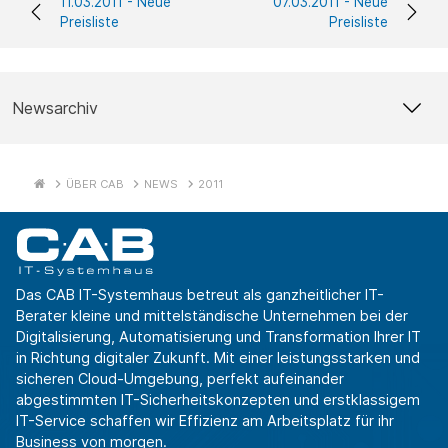
11.03.2011 - Neue
07.03.2011 - Neue
Preisliste
Preisliste
Newsarchiv
ÜBER CAB
NEWS
2011
Das CAB IT-Systemhaus betreut als ganzheitlicher IT-
Berater kleine und mittelständische Unternehmen bei der
Digitalisierung, Automatisierung und Transformation Ihrer IT
in Richtung digitaler Zukunft. Mit einer leistungsstarken und
sicheren Cloud-Umgebung, perfekt aufeinander
abgestimmten IT-Sicherheitskonzepten und erstklassigem
IT-Service schaffen wir Effizienz am Arbeitsplatz für ihr
Business von morgen.