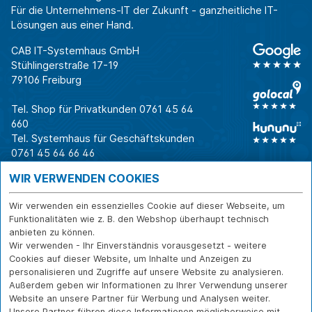
Für die Unternehmens-IT der Zukunft - ganzheitliche IT-
Lösungen aus einer Hand.
CAB IT-Systemhaus GmbH
Stühlingerstraße 17-19
79106 Freiburg
Tel. Shop für Privatkunden
0761 45 64
660
Tel. Systemhaus für Geschäftskunden
0761 45 64 66 46
Warum CAB
IT für
Shops
WIR VERWENDEN COOKIES
Unternehmen
Für Business-
IT-Beratung und
Entscheider
IT-Security
Service
Wir verwenden ein essenzielles Cookie auf dieser Webseite, um
Für IT-Leiter
IT-Infrastruktur
Reparatur
Funktionalitäten wie z. B. den Webshop überhaupt technisch
anbieten zu können.
Für Privatkunden
IT-Service
Onlineshop
Wir verwenden - Ihr Einverständnis vorausgesetzt - weitere
Erfolgsgeschichte
Softwarelösungen
Versand- und
Cookies auf dieser Website, um Inhalte und Anzeigen zu
n
WLAN-Lösungen
Zahlarten
personalisieren und Zugriffe auf unsere Website zu analysieren.
Branchen
Rücksendung und
Außerdem geben wir Informationen zu Ihrer Verwendung unserer
Widerruf
Website an unsere Partner für Werbung und Analysen weiter.
Unsere Partner führen diese Informationen möglicherweise mit