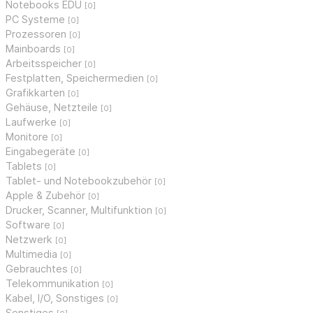
Notebooks EDU
[0]
PC Systeme
[0]
Prozessoren
[0]
Mainboards
[0]
Arbeitsspeicher
[0]
Festplatten, Speichermedien
[0]
Grafikkarten
[0]
Gehäuse, Netzteile
[0]
Laufwerke
[0]
Monitore
[0]
Eingabegeräte
[0]
Tablets
[0]
Tablet- und Notebookzubehör
[0]
Apple & Zubehör
[0]
Drucker, Scanner, Multifunktion
[0]
Software
[0]
Netzwerk
[0]
Multimedia
[0]
Gebrauchtes
[0]
Telekommunikation
[0]
Kabel, I/O, Sonstiges
[0]
Sonstiges