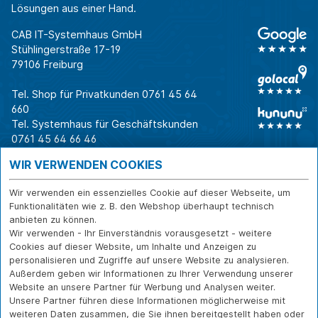
Lösungen aus einer Hand.
CAB IT-Systemhaus GmbH
Stühlingerstraße 17-19
79106 Freiburg
Tel. Shop für Privatkunden
0761 45 64
660
Tel. Systemhaus für Geschäftskunden
0761 45 64 66 46
Warum CAB
IT für
Shops
WIR VERWENDEN COOKIES
Unternehmen
Für Business-
IT-Beratung und
Entscheider
IT-Security
Service
Wir verwenden ein essenzielles Cookie auf dieser Webseite, um
Für IT-Leiter
IT-Infrastruktur
Reparatur
Funktionalitäten wie z. B. den Webshop überhaupt technisch
anbieten zu können.
Für Privatkunden
IT-Service
Onlineshop
Wir verwenden - Ihr Einverständnis vorausgesetzt - weitere
Erfolgsgeschichte
Softwarelösungen
Versand- und
Cookies auf dieser Website, um Inhalte und Anzeigen zu
n
WLAN-Lösungen
Zahlarten
personalisieren und Zugriffe auf unsere Website zu analysieren.
Branchen
Rücksendung und
Außerdem geben wir Informationen zu Ihrer Verwendung unserer
Widerruf
Website an unsere Partner für Werbung und Analysen weiter.
Unsere Partner führen diese Informationen möglicherweise mit
Über CAB
Kontakt
IMPRESSUM
weiteren Daten zusammen, die Sie ihnen bereitgestellt haben oder