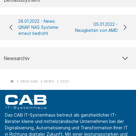
Betriebssystem!
28.01.2022 - News:
05.01.2022 -
QNAP NAS Systeme
Neuigkeiten von AMD
erneut bedroht
Newsarchiv
ÜBER CAB
NEWS
2022
Das CAB IT-Systemhaus betreut als ganzheitlicher IT-
Berater kleine und mittelständische Unternehmen bei der
Digitalisierung, Automatisierung und Transformation Ihrer IT
in Richtung digitaler Zukunft. Mit einer leistungsstarken und