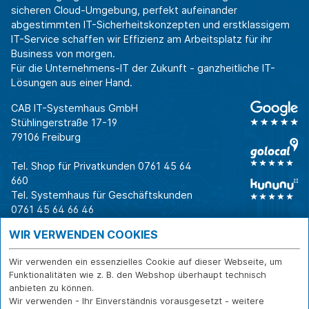
sicheren Cloud-Umgebung, perfekt aufeinander
abgestimmten IT-Sicherheitskonzepten und erstklassigem
IT-Service schaffen wir Effizienz am Arbeitsplatz für ihr
Business von morgen.
Für die Unternehmens-IT der Zukunft - ganzheitliche IT-
Lösungen aus einer Hand.
CAB IT-Systemhaus GmbH
Stühlingerstraße 17-19
79106 Freiburg
Tel. Shop für Privatkunden
0761 45 64
660
Tel. Systemhaus für Geschäftskunden
0761 45 64 66 46
Warum CAB
IT für
Shops
WIR VERWENDEN COOKIES
Unternehmen
Für Business-
IT-Beratung und
Entscheider
IT-Security
Service
Wir verwenden ein essenzielles Cookie auf dieser Webseite, um
Für IT-Leiter
IT-Infrastruktur
Reparatur
Funktionalitäten wie z. B. den Webshop überhaupt technisch
anbieten zu können.
Für Privatkunden
IT-Service
Onlineshop
Wir verwenden - Ihr Einverständnis vorausgesetzt - weitere
Erfolgsgeschichte
Softwarelösungen
Versand- und