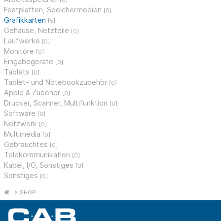
[0]
Festplatten, Speichermedien
[0]
Grafikkarten
[5]
Gehäuse, Netzteile
[0]
Laufwerke
[0]
Monitore
[0]
Eingabegeräte
[0]
Tablets
[0]
Tablet- und Notebookzubehör
[0]
Apple & Zubehör
[0]
Drucker, Scanner, Multifunktion
[0]
Software
[0]
Netzwerk
[0]
Multimedia
[0]
Gebrauchtes
[0]
Telekommunikation
[0]
Kabel, I/O, Sonstiges
[0]
Sonstiges
[0]
SHOP