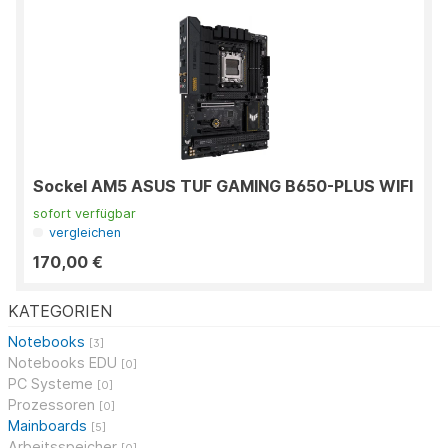
Sockel AM5 ASUS TUF GAMING B650-PLUS WIFI
sofort verfügbar
vergleichen
170,00 €
KATEGORIEN
Notebooks
[3]
Notebooks EDU
[0]
PC Systeme
[0]
Prozessoren
[0]
Mainboards
[5]
Arbeitsspeicher