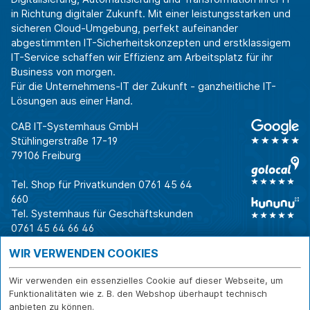
in Richtung digitaler Zukunft. Mit einer leistungsstarken und
sicheren Cloud-Umgebung, perfekt aufeinander
abgestimmten IT-Sicherheitskonzepten und erstklassigem
IT-Service schaffen wir Effizienz am Arbeitsplatz für ihr
Business von morgen.
Für die Unternehmens-IT der Zukunft - ganzheitliche IT-
Lösungen aus einer Hand.
CAB IT-Systemhaus GmbH
Stühlingerstraße 17-19
79106 Freiburg
Tel. Shop für Privatkunden
0761 45 64
660
Tel. Systemhaus für Geschäftskunden
0761 45 64 66 46
Warum CAB
IT für
Shops
WIR VERWENDEN COOKIES
Unternehmen
Für Business-
IT-Beratung und
Entscheider
IT-Security
Service
Wir verwenden ein essenzielles Cookie auf dieser Webseite, um
Für IT-Leiter
IT-Infrastruktur
Reparatur
Funktionalitäten wie z. B. den Webshop überhaupt technisch
anbieten zu können.
Für Privatkunden
IT-Service
Onlineshop