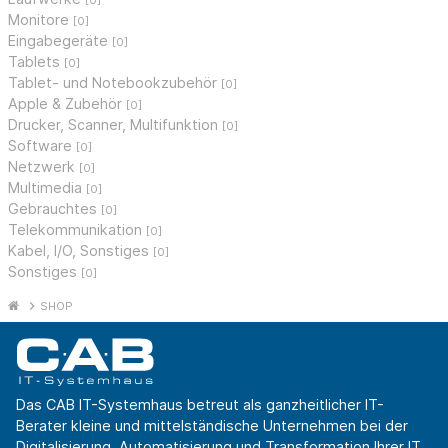
[0]
Monitore
[0]
Eingabegeräte
[0]
Tablets
[0]
Tablet- und Notebookzubehör
[0]
Apple & Zubehör
[0]
Drucker, Scanner, Multifunktion
[0]
Software
[0]
Netzwerk
[0]
Multimedia
[0]
Gebrauchtes
[0]
Telekommunikation
[0]
Kabel, I/O, Sonstiges
[0]
Sonstiges
[0]
SHOP
Das CAB IT-Systemhaus betreut als ganzheitlicher IT-
Berater kleine und mittelständische Unternehmen bei der
Digitalisierung, Automatisierung und Transformation Ihrer IT