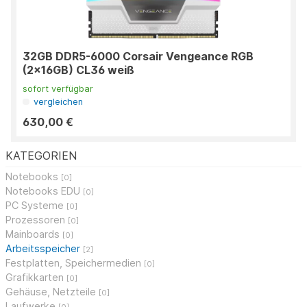
32GB DDR5-6000 Corsair Vengeance RGB
(2x16GB) CL36 weiß
sofort verfügbar
vergleichen
630,00 €
KATEGORIEN
Notebooks
[0]
Notebooks EDU
[0]
PC Systeme
[0]
Prozessoren
[0]
Mainboards
[0]
Arbeitsspeicher
[2]
Festplatten, Speichermedien
[0]
Grafikkarten
[0]
Gehäuse, Netzteile
[0]
Laufwerke