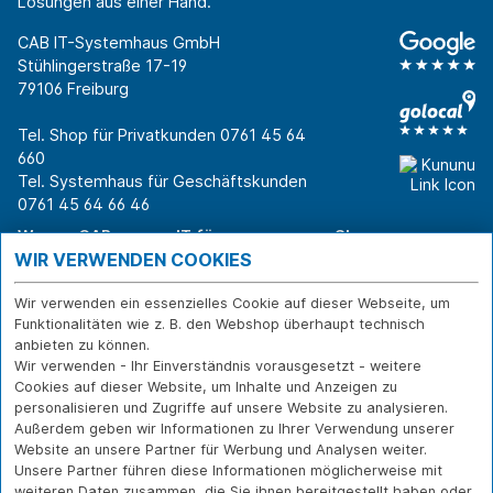
Lösungen aus einer Hand.
CAB IT-Systemhaus GmbH
Stühlingerstraße 17-19
79106 Freiburg
Tel. Shop für Privatkunden
0761 45 64
660
Tel. Systemhaus für Geschäftskunden
0761 45 64 66 46
Warum CAB
IT für
Shops
WIR VERWENDEN COOKIES
Unternehmen
Für Business-
IT-Beratung und
Entscheider
IT-Security
Service
Wir verwenden ein essenzielles Cookie auf dieser Webseite, um
Für IT-Leiter
IT-Infrastruktur
Reparatur
Funktionalitäten wie z. B. den Webshop überhaupt technisch
Für Privatkunden
IT-Service
Onlineshop
anbieten zu können.
Erfolgsgeschichte
Softwarelösungen
Versand- und
Wir verwenden - Ihr Einverständnis vorausgesetzt - weitere
n
WLAN-Lösungen
Zahlarten
Cookies auf dieser Website, um Inhalte und Anzeigen zu
Branchen
Rücksendung und
personalisieren und Zugriffe auf unsere Website zu analysieren.
Widerruf
Außerdem geben wir Informationen zu Ihrer Verwendung unserer
Website an unsere Partner für Werbung und Analysen weiter.
Über CAB
Kontakt
IMPRESSUM
Unsere Partner führen diese Informationen möglicherweise mit
weiteren Daten zusammen, die Sie ihnen bereitgestellt haben oder