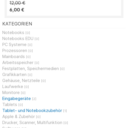
12,00 €
6,00 €
KATEGORIEN
Notebooks
[0]
Notebooks EDU
[0]
PC Systeme
[0]
Prozessoren
[0]
Mainboards
[0]
Arbeitsspeicher
[0]
Festplatten, Speichermedien
[0]
Grafikkarten
[0]
Gehäuse, Netzteile
[0]
Laufwerke
[0]
Monitore
[0]
Eingabegeräte
[2]
Tablets
[0]
Tablet- und Notebookzubehör
[1]
Apple & Zubehör
[0]
Drucker, Scanner, Multifunktion
[0]