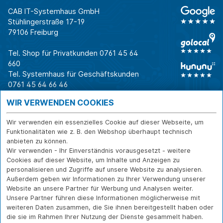
CAB IT-Systemhaus GmbH
Stühlingerstraße 17-19
79106 Freiburg
Tel. Shop für Privatkunden
0761 45 64
660
Tel. Systemhaus für Geschäftskunden
0761 45 64 66 46
Warum CAB
IT für
Shops
WIR VERWENDEN COOKIES
Unternehmen
Für Business-
IT-Beratung und
Entscheider
IT-Security
Service
Wir verwenden ein essenzielles Cookie auf dieser Webseite, um
Für IT-Leiter
IT-Infrastruktur
Reparatur
Funktionalitäten wie z. B. den Webshop überhaupt technisch
anbieten zu können.
Für Privatkunden
IT-Service
Onlineshop
Wir verwenden - Ihr Einverständnis vorausgesetzt - weitere
Erfolgsgeschichte
Softwarelösungen
Versand- und
Cookies auf dieser Website, um Inhalte und Anzeigen zu
n
WLAN-Lösungen
Zahlarten
personalisieren und Zugriffe auf unsere Website zu analysieren.
Branchen
Rücksendung und
Außerdem geben wir Informationen zu Ihrer Verwendung unserer
Widerruf
Website an unsere Partner für Werbung und Analysen weiter.
Unsere Partner führen diese Informationen möglicherweise mit
Über CAB
Kontakt
IMPRESSUM
weiteren Daten zusammen, die Sie ihnen bereitgestellt haben oder
Karriere
DATENSCHUTZ
die sie im Rahmen Ihrer Nutzung der Dienste gesammelt haben.