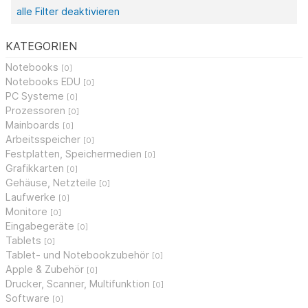
alle Filter deaktivieren
KATEGORIEN
Notebooks
[0]
Notebooks EDU
[0]
PC Systeme
[0]
Prozessoren
[0]
Mainboards
[0]
Arbeitsspeicher
[0]
Festplatten, Speichermedien
[0]
Grafikkarten
[0]
Gehäuse, Netzteile
[0]
Laufwerke
[0]
Monitore
[0]
Eingabegeräte
[0]
Tablets
[0]
Tablet- und Notebookzubehör
[0]
Apple & Zubehör
[0]
Drucker, Scanner, Multifunktion
[0]
Software
[0]