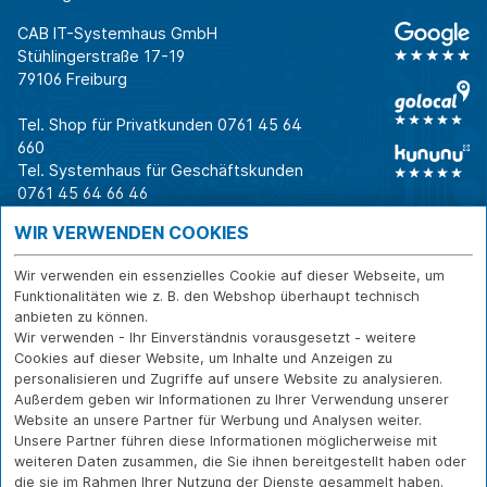
CAB IT-Systemhaus GmbH
Stühlingerstraße 17-19
79106 Freiburg
Tel. Shop für Privatkunden
0761 45 64
660
Tel. Systemhaus für Geschäftskunden
0761 45 64 66 46
Warum CAB
IT für
Shops
WIR VERWENDEN COOKIES
Unternehmen
Für Business-
IT-Beratung und
Entscheider
IT-Security
Service
Wir verwenden ein essenzielles Cookie auf dieser Webseite, um
Für IT-Leiter
IT-Infrastruktur
Reparatur
Funktionalitäten wie z. B. den Webshop überhaupt technisch
anbieten zu können.
Für Privatkunden
IT-Service
Onlineshop
Wir verwenden - Ihr Einverständnis vorausgesetzt - weitere
Erfolgsgeschichte
Softwarelösungen
Versand- und
Cookies auf dieser Website, um Inhalte und Anzeigen zu
n
WLAN-Lösungen
Zahlarten
personalisieren und Zugriffe auf unsere Website zu analysieren.
Branchen
Rücksendung und
Außerdem geben wir Informationen zu Ihrer Verwendung unserer
Widerruf
Website an unsere Partner für Werbung und Analysen weiter.
Unsere Partner führen diese Informationen möglicherweise mit
Über CAB
Kontakt
IMPRESSUM
weiteren Daten zusammen, die Sie ihnen bereitgestellt haben oder
Karriere
DATENSCHUTZ
die sie im Rahmen Ihrer Nutzung der Dienste gesammelt haben.