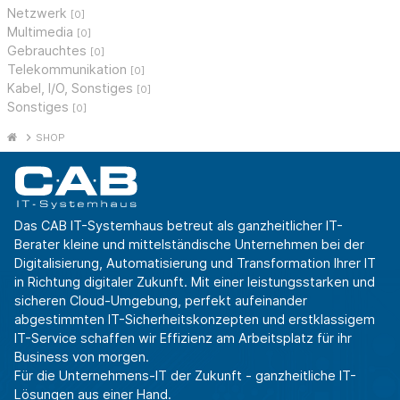
Netzwerk
[0]
Multimedia
[0]
Gebrauchtes
[0]
Telekommunikation
[0]
Kabel, I/O, Sonstiges
[0]
Sonstiges
[0]
SHOP
Das CAB IT-Systemhaus betreut als ganzheitlicher IT-
Berater kleine und mittelständische Unternehmen bei der
Digitalisierung, Automatisierung und Transformation Ihrer IT
in Richtung digitaler Zukunft. Mit einer leistungsstarken und
sicheren Cloud-Umgebung, perfekt aufeinander
abgestimmten IT-Sicherheitskonzepten und erstklassigem
IT-Service schaffen wir Effizienz am Arbeitsplatz für ihr
Business von morgen.
Für die Unternehmens-IT der Zukunft - ganzheitliche IT-
Lösungen aus einer Hand.