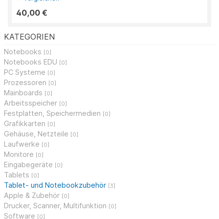
40,00 €
KATEGORIEN
Notebooks
[0]
Notebooks EDU
[0]
PC Systeme
[0]
Prozessoren
[0]
Mainboards
[0]
Arbeitsspeicher
[0]
Festplatten, Speichermedien
[0]
Grafikkarten
[0]
Gehäuse, Netzteile
[0]
Laufwerke
[0]
Monitore
[0]
Eingabegeräte
[0]
Tablets
[0]
Tablet- und Notebookzubehör
[3]
Apple & Zubehör
[0]
Drucker, Scanner, Multifunktion
[0]
Software
[0]